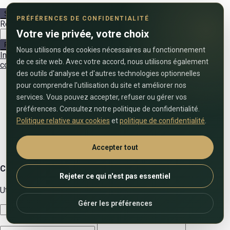
S'inscrire
PRÉFÉRENCES DE CONFIDENTIALITÉ
Réinitialiser mot de passe
Votre vie privée, votre choix
Réinitialiser mot de passe
Nous utilisons des cookies nécessaires au fonctionnement
Inscrivez-vous ici !
Mot de passe oublié?
Retour à la
de ce site web. Avec votre accord, nous utilisons également
connexion
Retour à la connexion
des outils d'analyse et d'autres technologies optionnelles
pour comprendre l'utilisation du site et améliorer nos
services. Vous pouvez accepter, refuser ou gérer vos
préférences. Consultez notre politique de confidentialité.
Politique relative aux cookies
et
politique de confidentialité
.
Accepter tout
Contactez-nous
Rejeter ce qui n'est pas essentiel
Utilisez le formulaire ci-dessous pour nous contacter !
Gérer les préférences