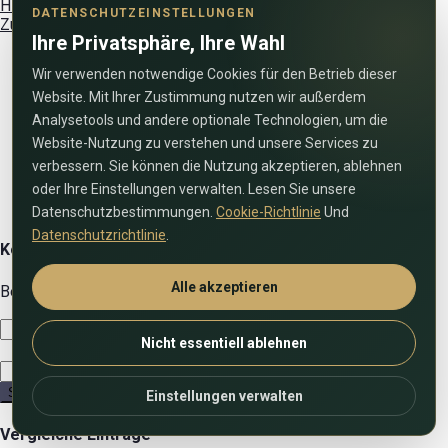
Hier registrieren!
Paßwort vergessen?
Zurück zur Anmeldung
DATENSCHUTZEINSTELLUNGEN
Zurück zur Anmeldung
Ihre Privatsphäre, Ihre Wahl
Wir verwenden notwendige Cookies für den Betrieb dieser
Website. Mit Ihrer Zustimmung nutzen wir außerdem
Analysetools und andere optionale Technologien, um die
Website-Nutzung zu verstehen und unsere Services zu
verbessern. Sie können die Nutzung akzeptieren, ablehnen
oder Ihre Einstellungen verwalten. Lesen Sie unsere
Datenschutzbestimmungen.
Cookie-Richtlinie
Und
Datenschutzrichtlinie
.
Kontaktiren Sie uns
Alle akzeptieren
Benutzen Sie das folgende Formular um uns zu kontaktieren!
Nicht essentiell ablehnen
Senden
Einstellungen verwalten
Vergleiche Einträge