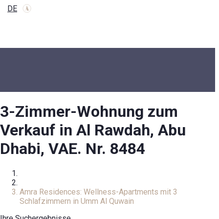
DE
3-Zimmer-Wohnung zum
Verkauf in Al Rawdah, Abu
Dhabi, VAE. Nr. 8484
Zuhause
Wohnung
Amra Residences: Wellness-Apartments mit 3
Schlafzimmern in Umm Al Quwain
Ihre Suchergebnisse