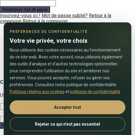
Réinitialiser mot de passe
Inscrivez-vous ici !
Mot de passe oublié?
Retour à la
connexion
Retour à la connexion
PRÉFÉRENCES DE CONFIDENTIALITÉ
Votre vie privée, votre choix
Nous utilisons des cookies nécessaires au fonctionnement
de ce site web. Avec votre accord, nous utilisons également
des outils d'analyse et d'autres technologies optionnelles
pour comprendre l'utilisation du site et améliorer nos
services. Vous pouvez accepter, refuser ou gérer vos
Contactez-nous
préférences. Consultez notre politique de confidentialité.
Politique relative aux cookies
et
politique de confidentialité
.
Utilisez le formulaire ci-dessous pour nous contacter !
Accepter tout
Rejeter ce qui n'est pas essentiel
Envoyer