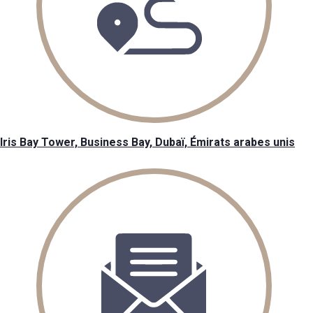
Iris Bay Tower, Business Bay, Dubaï, Émirats arabes unis