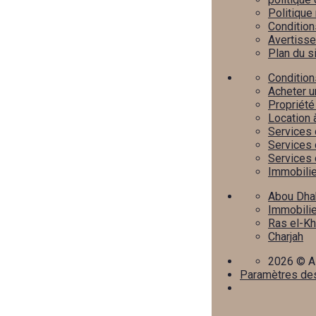
Politique
Conditions
Avertisse
Plan du s
Condition
Acheter u
Propriété
Location 
Services 
Services 
Services 
Immobili
Abou Dha
Immobilie
Ras el-K
Charjah
2026
© Al
Paramètres de