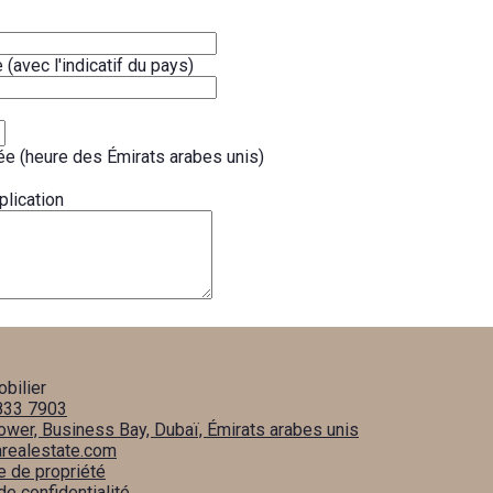
avec l'indicatif du pays)
ée (heure des Émirats arabes unis)
plication
obilier
833 7903
Tower, Business Bay, Dubaï, Émirats arabes unis
arealestate.com
 de propriété
de confidentialité