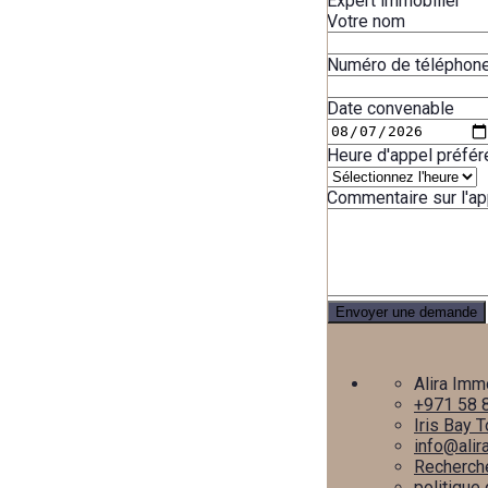
Expert immobilier
Votre nom
Numéro de téléphone (
Date convenable
Heure d'appel préfér
Commentaire sur l'ap
Alira Imm
+971 58 
Iris Bay 
info@alir
Recherche
politique 