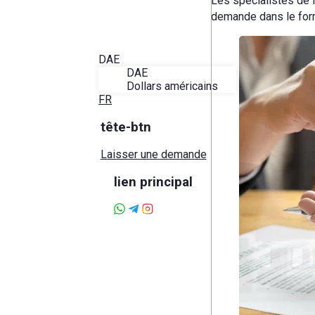
Les spécialistes de 
Blog
demande dans le form
À propos d'Alira
Favoris
Contact
DAE
DAE
Dollars américains
FR
tête-btn
Laisser une demande
lien principal