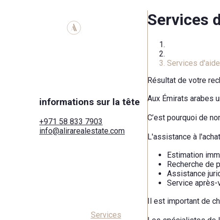
Services d
Accueil
Services
Services d'aide
Résultat de votre re
Aux Émirats arabes uni
informations sur la tête
C’est pourquoi de no
+971 58 833 7903
info@alirarealestate.com
L'assistance à l'achat
Maison
Acheter
Estimation immo
Louer
Recherche de pr
Commercial
Assistance jurid
Villes
Service après-v
Zones
Développeurs
Il est important de c
Recherche par carte
Services