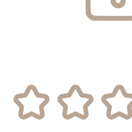
Confidentialité
Nous garantissons que vos informations ne seront pas
transmises à des tiers sans un besoin réel et votre
consentement.