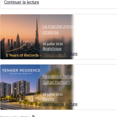
Continuer la lecture
Le marché immobilier de Dubaï : des reco
stratégie
30 juillet 2026
Analytique
Continuer la lecture
Résidence Yenaier : Appartements mode
Sultan Haitham
28 juillet 2026
Revoir
Continuer la lecture