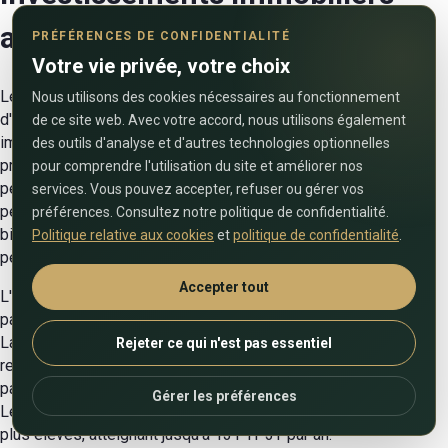
aux Émirats arabes unis
PRÉFÉRENCES DE CONFIDENTIALITÉ
Votre vie privée, votre choix
Les Émirats arabes unis bénéficient d'une économie stable et
Nous utilisons des cookies nécessaires au fonctionnement
d'un niveau de sécurité élevé, ce qui rend leur secteur
de ce site web. Avec votre accord, nous utilisons également
immobilier très attractif pour les investisseurs. Le marché
des outils d'analyse et d'autres technologies optionnelles
prospère principalement auprès des acheteurs étrangers, qui
pour comprendre l'utilisation du site et améliorer nos
peuvent réaliser des investissements rentables, même
services. Vous pouvez accepter, refuser ou gérer vos
pendant la phase de construction d'un bien. Investir dans des
préférences. Consultez notre politique de confidentialité.
biens immobiliers en construction aux Émirats arabes unis
Politique relative aux cookies
et
politique de confidentialité
.
peut générer des gains de capitalisation allant jusqu'à 20-30%.
Accepter tout
L'immobilier aux Émirats arabes unis est un actif fiable, en
particulier dans les grandes villes comme Abu Dhabi et Dubaï.
La location à long terme de propriétés résidentielles offre un
Rejeter ce qui n'est pas essentiel
retour sur investissement (ROI) moyen allant de 5 à 81 TP3T
par an, certaines zones de Dubaï atteignant jusqu'à 101 TP3T.
Gérer les préférences
Les locations à court terme présentent des chiffres encore
plus élevés, atteignant jusqu'à 131 TP3T par an.