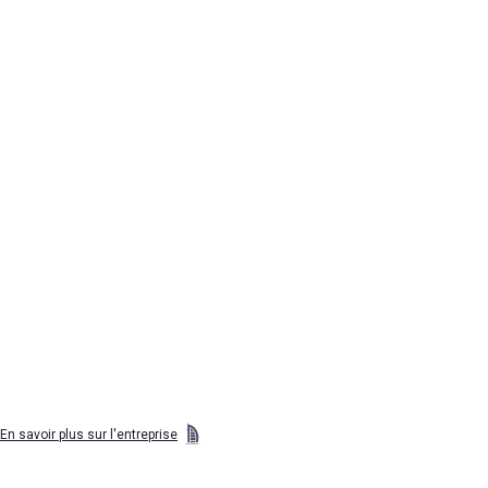
Une réputation irréprochable
Notre souci de réputation est le fondement de votre réussite.
En contactant ALIRA, vous faites le choix d'un partenaire fiable
et responsable.
En savoir plus sur l'entreprise