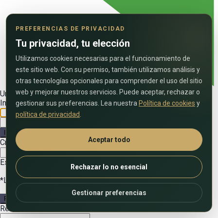
PREFERENCIAS DE PRIVACIDAD
Tu privacidad, tu elección
Utilizamos cookies necesarias para el funcionamiento de
este sitio web. Con su permiso, también utilizamos análisis y
otras tecnologías opcionales para comprender el uso del sitio
web y mejorar nuestros servicios. Puede aceptar, rechazar o
Un bonito mensaje de bienvenida
Ingrese en su cuenta
gestionar sus preferencias. Lea nuestra
Política de cookies
y
política de privacidad
.
Iniciar sesión
Aceptar todo
Crear una cuenta
Estoy de acuerdo con
términos y condiciones
Rechazar lo no esencial
*Le enviaremos la contraseña por correo electrónico
Gestionar preferencias
Registrarse
Restablecer contraseña