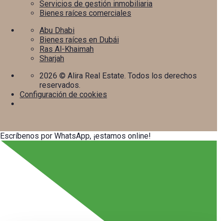
Servicios de gestión inmobiliaria
Bienes raíces comerciales
Abu Dhabi
Bienes raíces en Dubái
Ras Al-Khaimah
Sharjah
2026
© Alira Real Estate. Todos los derechos
reservados.
Configuración de cookies
Escríbenos por WhatsApp, ¡estamos online!