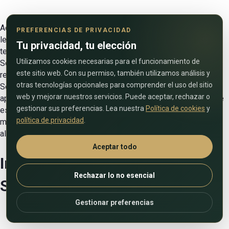
Además de las promociones privadas, a los compradores se
PREFERENCIAS DE PRIVACIDAD
les ofrecen apartamentos en edificios de varias plantas. El
Tu privacidad, tu elección
territorio alberga tanto rascacielos independientes (como el
Utilizamos cookies necesarias para el funcionamiento de
Sobha Hartland Waves de 35 pisos) como grandes complejos
este sitio web. Con su permiso, también utilizamos análisis y
residenciales, como The Crest, que consta de cuatro edificios.
otras tecnologías opcionales para comprender el uso del sitio
Se encuentran disponibles para la venta estudios compactos,
web y mejorar nuestros servicios. Puede aceptar, rechazar o
apartamentos y dúplex de 2 a 3 dormitorios. El precio inicial de
gestionar sus preferencias. Lea nuestra
Política de cookies
y
estas opciones inmobiliarias es de 16.200 a 17.300 AED por 1
política de privacidad
.
m2. De media, los apartamentos de un dormitorio costarán
alrededor de 1 millón de AED.
Aceptar todo
Invertir en bienes raíces en
Rechazar lo no esencial
Sobha Hartland
Gestionar preferencias