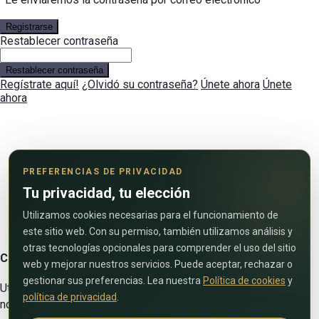
Registrarse
Restablecer contraseña
Restablecer contraseña
Regístrate aquí!
¿Olvidó su contraseña?
Únete ahora
Únete
ahora
PREFERENCIAS DE PRIVACIDAD
Tu privacidad, tu elección
Utilizamos cookies necesarias para el funcionamiento de
este sitio web. Con su permiso, también utilizamos análisis y
otras tecnologías opcionales para comprender el uso del sitio
Contáctenos
web y mejorar nuestros servicios. Puede aceptar, rechazar o
gestionar sus preferencias. Lea nuestra
Política de cookies
y
Utilice el siguiente formulario para ponerse en contacto con
política de privacidad
.
nosotros!