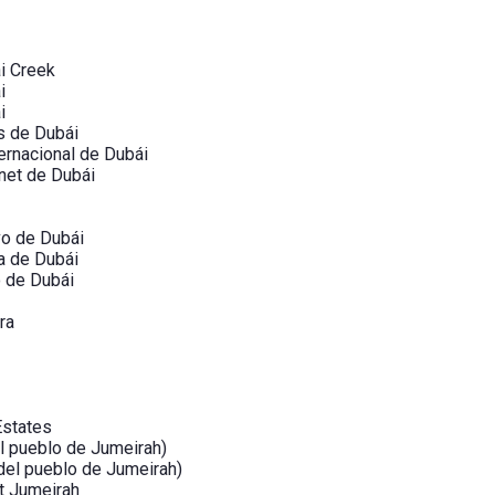
i Creek
i
i
s de Dubái
ernacional de Dubái
net de Dubái
vo de Dubái
a de Dubái
o de Dubái
ra
Estates
l pueblo de Jumeirah)
del pueblo de Jumeirah)
t Jumeirah