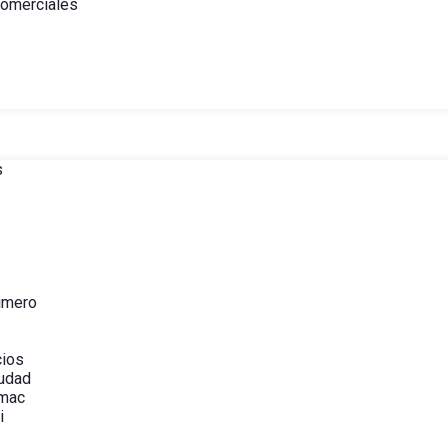
comerciales
s
imero
cios
iudad
ámac
i