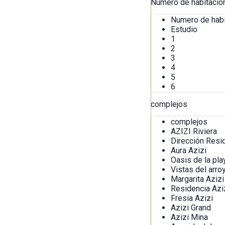
Numero de habitacio
Numero de hab
Estudio
1
2
3
4
5
6
complejos
complejos
AZIZI Riviera
Dirección Resi
Aura Azizi
Oasis de la pla
Vistas del arro
Margarita Azizi
Residencia Azi
Fresia Azizi
Azizi Grand
Azizi Mina