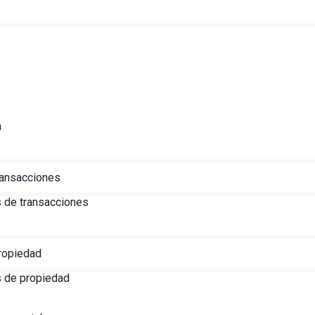
h
ransacciones
s de transacciones
ropiedad
s de propiedad