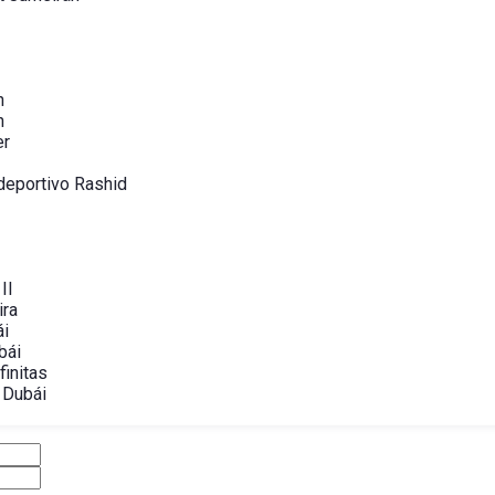
h
h
er
deportivo Rashid
II
ira
ái
bái
finitas
 Dubái