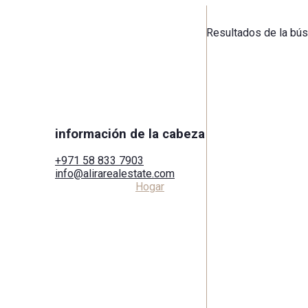
Resultados de la bú
información de la cabeza
+971 58 833 7903
info@alirarealestate.com
Hogar
Comprar
A
Alquilar
Comercial
Ciudades
Áreas
Desarrolladores
Buscar por mapa
Servicios
Blog