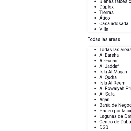
Bienes raíces 
Dúplex
Tierras
Ático
Casa adosada
Villa
Todas las areas
Todas las area
Al Barsha
Al-Furjan
Al Jaddaf
Isla Al Marjan
Al Qudra
Isla Al Reem
Al Rowaiyah Pr
Al-Safa
Arjan
Bahía de Nego
Paseo por la c
Lagunas de D
Centro de Dubá
DS0