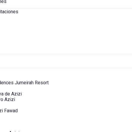
nes
itaciones
dences Jumeirah Resort
ya de Azizi
yo Azizi
zi Fawad