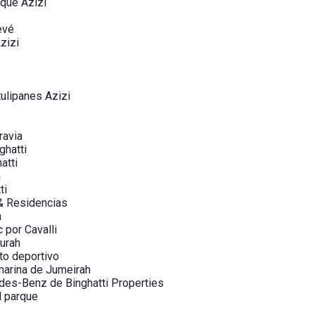
rque Azizi
evé
zizi
ulipanes Azizi
ravia
ghatti
atti
a
ti
 & Residencias
a
 por Cavalli
urah
to deportivo
marina de Jumeirah
es-Benz de Binghatti Properties
l parque