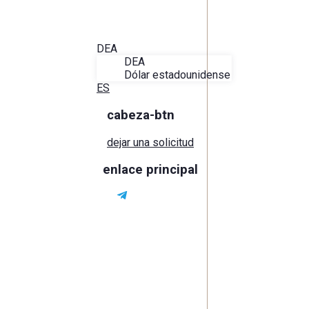
Acerca de Alira
Favoritos
Contacto
DEA
DEA
Dólar estadounidense
ES
cabeza-btn
dejar una solicitud
enlace principal
Tu viaje ino
al mundo in