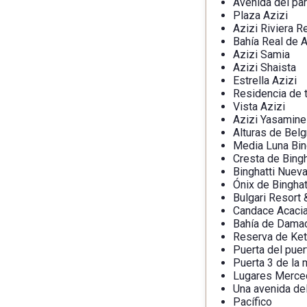
Avenida del pa
Plaza Azizi
Azizi Riviera R
Bahía Real de A
Azizi Samia
Azizi Shaista
Estrella Azizi
Residencia de t
Vista Azizi
Azizi Yasamine
Alturas de Belg
Media Luna Bin
Cresta de Bingh
Binghatti Nuev
Ónix de Binghat
Bulgari Resort
Candace Acaci
Bahía de Damac
Reserva de Ket
Puerta del puer
Puerta 3 de la 
Lugares Merced
Una avenida de
Pacífico