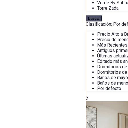
Verde By Sobh
Torre Zada
Buscar
Clasificación:
Por de
Precio Alto a B
Precio de meno
Más Recientes
Antiguos prime
Últimas actual
Editado más an
Dormitorios de
Dormitorios de
Baños de mayo
Baños de meno
Por defecto
2