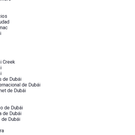
cios
iudad
ámac
i
i Creek
i
i
s de Dubái
ernacional de Dubái
net de Dubái
vo de Dubái
a de Dubái
o de Dubái
ra