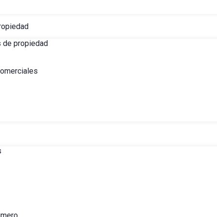
ropiedad
s de propiedad
comerciales
s
imero