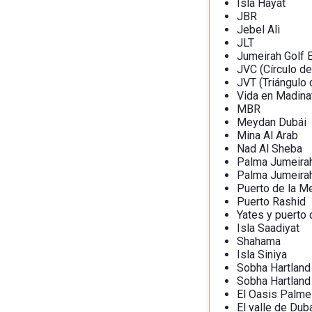
Isla Hayat
JBR
Jebel Ali
JLT
Jumeirah Golf 
JVC (Círculo de
JVT (Triángulo 
Vida en Madina
MBR
Meydan Dubái
Mina Al Arab
Nad Al Sheba
Palma Jumeira
Palma Jumeira
Puerto de la M
Puerto Rashid
Yates y puerto 
Isla Saadiyat
Shahama
Isla Siniya
Sobha Hartland
Sobha Hartland 
El Oasis Palme
El valle de Dub