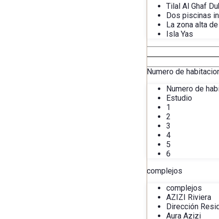
Tilal Al Ghaf Du
Dos piscinas in
La zona alta de
Isla Yas
Numero de habitacio
Numero de hab
Estudio
1
2
3
4
5
6
complejos
complejos
AZIZI Riviera
Dirección Resi
Aura Azizi