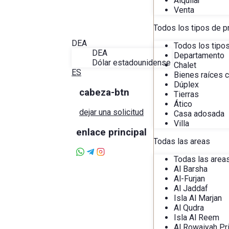
Alquilar
Blog
Venta
Acerca de Alira
Favoritos
Todos los tipos de p
Contacto
DEA
Todos los tipo
DEA
Departamento
Dólar estadounidense
Chalet
ES
Bienes raíces 
Dúplex
cabeza-btn
Tierras
Ático
dejar una solicitud
Casa adosada
Villa
enlace principal
Todas las areas
Todas las area
Al Barsha
Al-Furjan
Al Jaddaf
Isla Al Marjan
Al Qudra
Isla Al Reem
Al Rowaiyah Pr