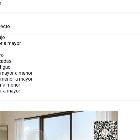
a
fecto
ajo
r a mayor
ro
izadas
tiguo
 mayor a menor
 menor a mayor
r a menor
r a mayor