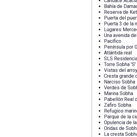
Candace Acaci
Bahía de Damac
Reserva de Ket
Puerta del puer
Puerta 3 de la 
Lugares Merced
Una avenida de
Pacífico
Península por 
Atlántida real
SLS Residenci
Torre Sobha 'S'
Vistas del arr
Cresta grande 
Narciso Sobha
Verdes de Sobh
Marina Sobha
Pabellón Real 
Zafiro Sobha
Refugios mari
Parque de la c
Opulencia de l
Ondas de Sobh
La cresta Sobh