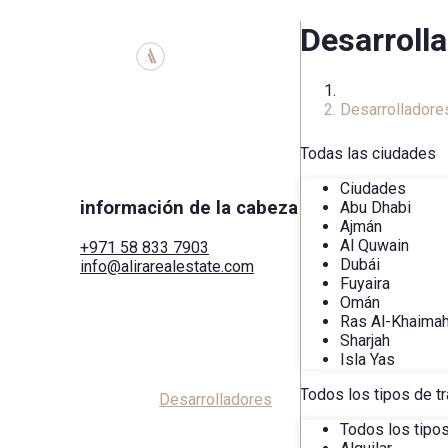
Desarroll
Inicio
Desarrolladore
Todas las ciudades
Ciudades
información de la cabeza
Abu Dhabi
Ajmán
Al Quwain
+971 58 833 7903
Dubái
info@alirarealestate.com
Fuyaira
Hogar
Omán
Comprar
Ras Al-Khaima
Alquilar
Sharjah
Comercial
Isla Yas
Ciudades
Áreas
Todos los tipos de t
Desarrolladores
Buscar por mapa
Todos los tipo
Servicios