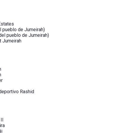
Estates
l pueblo de Jumeirah)
del pueblo de Jumeirah)
t Jumeirah
h
h
er
deportivo Rashid
II
ira
ái