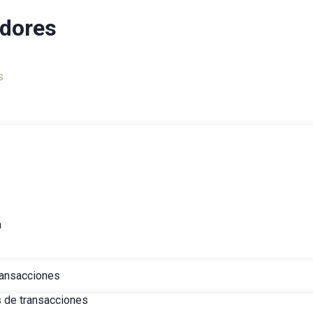
adores
s
h
ransacciones
s de transacciones