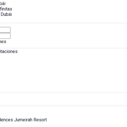
bái
finitas
 Dubái
nes
itaciones
dences Jumeirah Resort