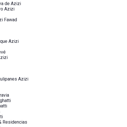
ya de Azizi
yo Azizi
zi Fawad
rque Azizi
evé
zizi
ulipanes Azizi
ravia
ghatti
atti
a
ti
 & Residencias