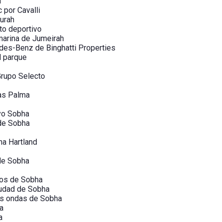
a
 por Cavalli
urah
to deportivo
marina de Jumeirah
es-Benz de Binghatti Properties
l parque
Grupo Selecto
as Palma
oyo Sobha
de Sobha
a Hartland
de Sobha
nos de Sobha
iudad de Sobha
as ondas de Sobha
a
a