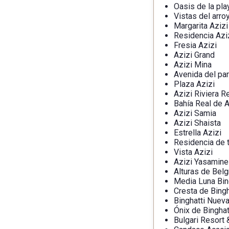
Oasis de la pla
Vistas del arro
Margarita Azizi
Residencia Azi
Fresia Azizi
Azizi Grand
Azizi Mina
Avenida del pa
Plaza Azizi
Azizi Riviera R
Bahía Real de A
Azizi Samia
Azizi Shaista
Estrella Azizi
Residencia de t
Vista Azizi
Azizi Yasamine
Alturas de Belg
Media Luna Bin
Cresta de Bingh
Binghatti Nuev
Ónix de Binghat
Bulgari Resort