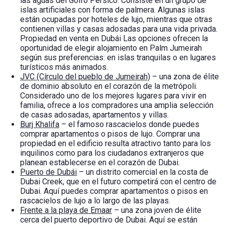
las aguas del Golfo Pérsico. Consiste en un grupo de
islas artificiales con forma de palmera. Algunas islas
están ocupadas por hoteles de lujo, mientras que otras
contienen villas y casas adosadas para una vida privada.
Propiedad en venta en Dubái
Las opciones ofrecen la
oportunidad de elegir alojamiento en Palm Jumeirah
según sus preferencias: en islas tranquilas o en lugares
turísticos más animados.
JVC (Círculo del pueblo de Jumeirah)
– una zona de élite
de dominio absoluto en el corazón de la metrópoli.
Considerado uno de los mejores lugares para vivir en
familia, ofrece a los compradores una amplia selección
de casas adosadas, apartamentos y villas.
Burj Khalifa
– el famoso rascacielos donde puedes
comprar apartamentos o pisos de lujo. Comprar una
propiedad en el edificio resulta atractivo tanto para los
inquilinos como para los ciudadanos extranjeros que
planean establecerse en el corazón de Dubai.
Puerto de Dubái
– un distrito comercial en la costa de
Dubai Creek, que en el futuro competirá con el centro de
Dubai. Aquí puedes comprar apartamentos o pisos en
rascacielos de lujo a lo largo de las playas.
Frente a la playa de Emaar
– una zona joven de élite
cerca del puerto deportivo de Dubai. Aquí se están