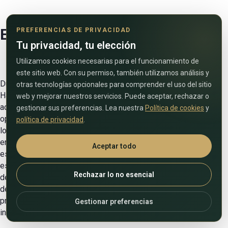
Estilo de vida en Dubái
PREFERENCIAS DE PRIVACIDAD
Tu privacidad, tu elección
Utilizamos cookies necesarias para el funcionamiento de
este sitio web. Con su permiso, también utilizamos análisis y
Dubai tiene fama de ser una ciudad para personas adineradas.
otras tecnologías opcionales para comprender el uso del sitio
Hasta 85% de su población están formados por extranjeros
web y mejorar nuestros servicios. Puede aceptar, rechazar o
adinerados que vienen aquí en busca de entretenimiento y la
gestionar sus preferencias. Lea nuestra
Política de cookies
y
oportunidad de obtener altos ingresos. Las autoridades
política de privacidad
.
locales se esfuerzan por atraer al máximo a profesionales y
empresarios talentosos al emirato. Para lograrlo, la ciudad
Aceptar todo
está abriendo parques tecnológicos y zonas económicas
especiales donde los ciudadanos extranjeros pueden
Rechazar lo no esencial
desarrollar negocios internacionales sin impuestos ni
derechos aduaneros. Además,
bienes raíces de dubai
está
prosperando y ofrece una gran cantidad de oportunidades de
Gestionar preferencias
inversión en su vibrante mercado inmobiliario.