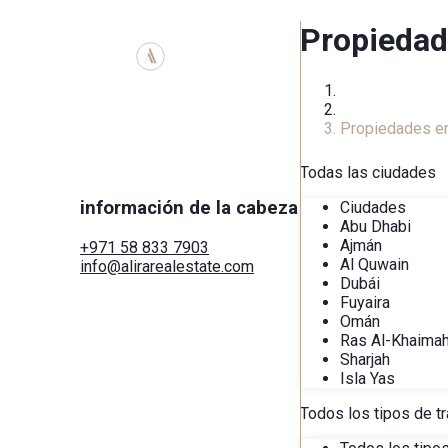
Propiedad
Inicio
Catálogo Inmobi
Propiedades en
Todas las ciudades
información de la cabeza
Ciudades
Abu Dhabi
Ajmán
+971 58 833 7903
Al Quwain
info@alirarealestate.com
Dubái
Hogar
Fuyaira
Comprar
Omán
Alquilar
Ras Al-Khaima
Comercial
Sharjah
Ciudades
Isla Yas
Áreas
Desarrolladores
Todos los tipos de t
Buscar por mapa
Servicios