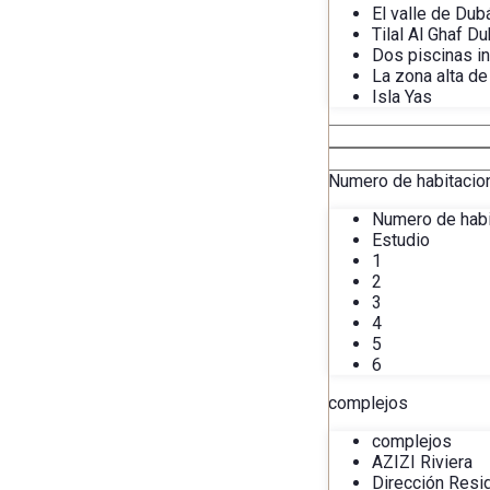
El valle de Dub
Tilal Al Ghaf Du
Dos piscinas in
La zona alta de
Isla Yas
Numero de habitacio
Numero de hab
Estudio
1
2
3
4
5
6
complejos
complejos
AZIZI Riviera
Dirección Resi