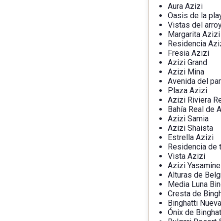
Aura Azizi
Oasis de la pla
Vistas del arro
Margarita Azizi
Residencia Azi
Fresia Azizi
Azizi Grand
Azizi Mina
Avenida del pa
Plaza Azizi
Azizi Riviera R
Bahía Real de A
Azizi Samia
Azizi Shaista
Estrella Azizi
Residencia de t
Vista Azizi
Azizi Yasamine
Alturas de Belg
Media Luna Bin
Cresta de Bingh
Binghatti Nuev
Ónix de Binghat