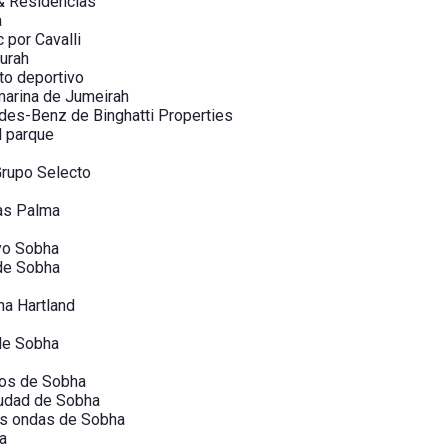
 & Residencias
a
 por Cavalli
urah
to deportivo
marina de Jumeirah
es-Benz de Binghatti Properties
l parque
Grupo Selecto
as Palma
oyo Sobha
de Sobha
a Hartland
de Sobha
nos de Sobha
iudad de Sobha
as ondas de Sobha
a