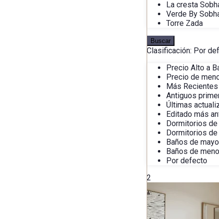
La cresta Sobh
Verde By Sobh
Torre Zada
Buscar
Clasificación:
Por de
Precio Alto a B
Precio de meno
Más Recientes
Antiguos prime
Últimas actual
Editado más an
Dormitorios de
Dormitorios de
Baños de mayo
Baños de meno
Por defecto
2