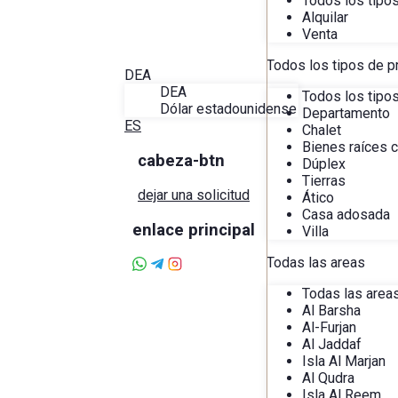
Todos los tipo
Blog
Alquilar
Acerca de Alira
Venta
Favoritos
Contacto
Todos los tipos de p
DEA
DEA
Todos los tipo
Dólar estadounidense
Departamento
ES
Chalet
Bienes raíces 
cabeza-btn
Dúplex
Tierras
dejar una solicitud
Ático
Casa adosada
enlace principal
Villa
Todas las areas
Todas las area
Al Barsha
Al-Furjan
Al Jaddaf
Isla Al Marjan
Al Qudra
Isla Al Reem