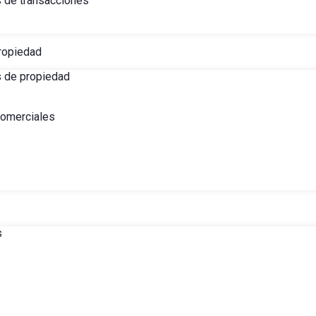
s de transacciones
ropiedad
s de propiedad
comerciales
s