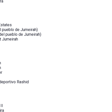
ra
Estates
l pueblo de Jumeirah)
del pueblo de Jumeirah)
t Jumeirah
h
h
er
deportivo Rashid
II
ira