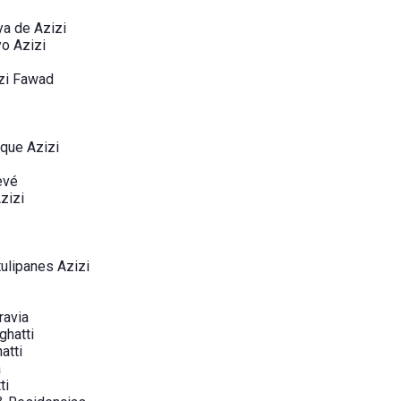
ya de Azizi
yo Azizi
zi Fawad
rque Azizi
evé
zizi
ulipanes Azizi
ravia
ghatti
atti
a
ti