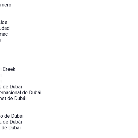
imero
cios
iudad
ámac
i
i Creek
i
i
s de Dubái
ernacional de Dubái
net de Dubái
vo de Dubái
a de Dubái
o de Dubái