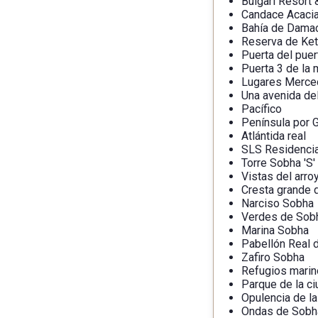
Bulgari Resort
Candace Acaci
Bahía de Damac
Reserva de Ket
Puerta del puer
Puerta 3 de la 
Lugares Merced
Una avenida de
Pacífico
Península por 
Atlántida real
SLS Residenci
Torre Sobha 'S'
Vistas del arr
Cresta grande 
Narciso Sobha
Verdes de Sobh
Marina Sobha
Pabellón Real 
Zafiro Sobha
Refugios mari
Parque de la c
Opulencia de l
Ondas de Sobh