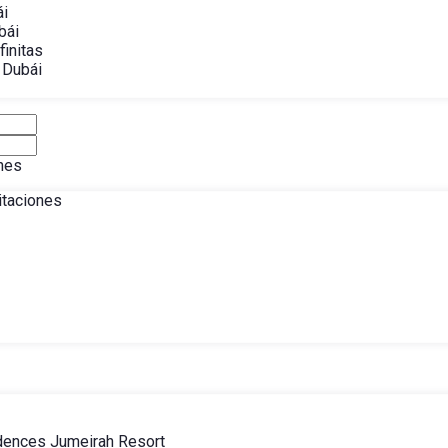
ái
bái
finitas
 Dubái
nes
itaciones
dences Jumeirah Resort