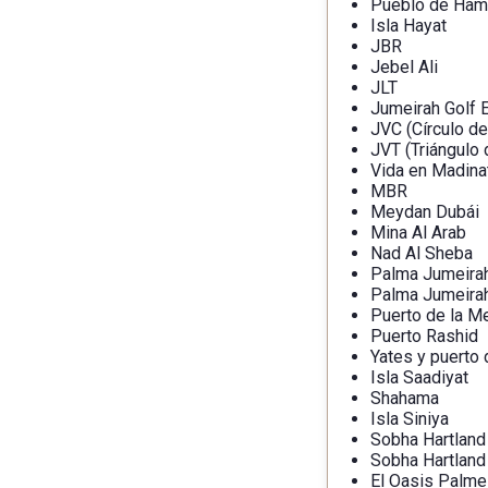
Pueblo de Ham
Isla Hayat
JBR
Jebel Ali
JLT
Jumeirah Golf 
JVC (Círculo de
JVT (Triángulo 
Vida en Madina
MBR
Meydan Dubái
Mina Al Arab
Nad Al Sheba
Palma Jumeira
Palma Jumeira
Puerto de la M
Puerto Rashid
Yates y puerto 
Isla Saadiyat
Shahama
Isla Siniya
Sobha Hartland
Sobha Hartland 
El Oasis Palme