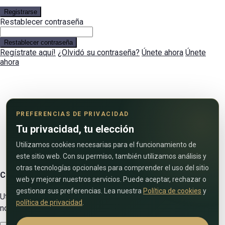
Registrarse
Restablecer contraseña
Restablecer contraseña
Regístrate aquí!
¿Olvidó su contraseña?
Únete ahora
Únete
ahora
PREFERENCIAS DE PRIVACIDAD
Tu privacidad, tu elección
Utilizamos cookies necesarias para el funcionamiento de
este sitio web. Con su permiso, también utilizamos análisis y
otras tecnologías opcionales para comprender el uso del sitio
Contáctenos
web y mejorar nuestros servicios. Puede aceptar, rechazar o
gestionar sus preferencias. Lea nuestra
Política de cookies
y
Utilice el siguiente formulario para ponerse en contacto con
política de privacidad
.
nosotros!