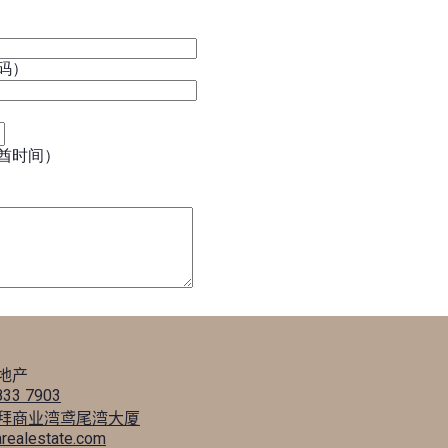
码）
酋时间）
地产
833 7903
拜商业湾鸢尾湾大厦
arealestate.com