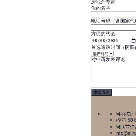
房地产专家
你的名字
电话号码（含国家代
方便的约会
首选通话时间（阿联
对申请发表评论
阿丽拉房
+971 58 
阿联酋迪
info@alir