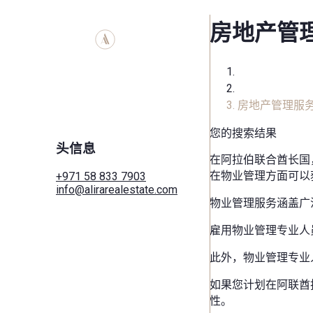
房地产管
家
服务
房地产管理服
您的搜索结果
头信息
在阿拉伯联合酋长国
在物业管理方面可以
+971 58 833 7903
info@alirarealestate.com
物业管理服务涵盖广
家
买
雇用物业管理专业人
租
商业的
此外，物业管理专业
城市
如果您计划在阿联酋
区域
性。
开发人员