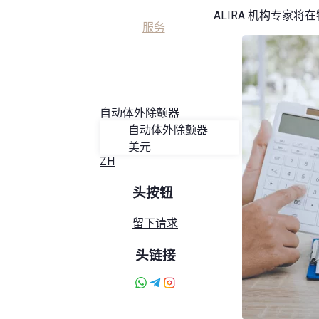
按地图搜索
ALIRA 机构专家
服务
博客
关于阿丽拉
收藏夹
接触
自动体外除颤器
自动体外除颤器
美元
ZH
头按钮
留下请求
头链接