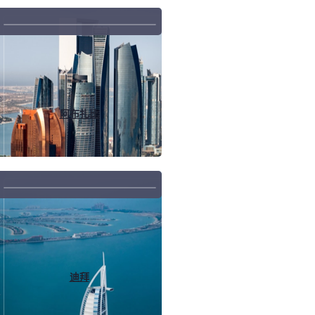
阿布扎比
迪拜