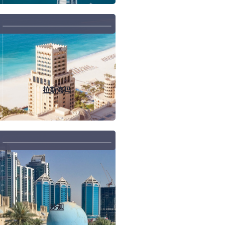
拉斯海玛
沙迦