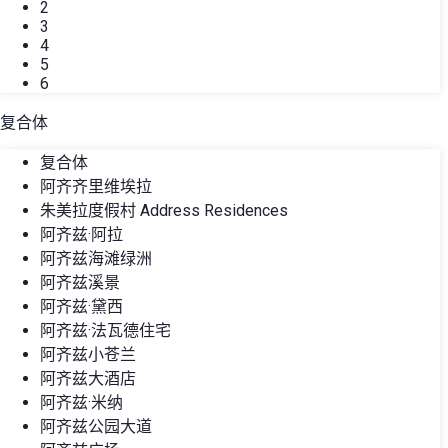
2
3
4
5
6
复合体
复合体
阿齐齐里维埃拉
朱美拉度假村 Address Residences
阿齐兹·阿拉
阿齐兹海滩绿洲
阿齐兹溪景
阿齐兹·黛西
阿齐兹·法瓦德住宅
阿齐兹小苍兰
阿齐兹大酒店
阿齐兹·米纳
阿齐兹公园大道