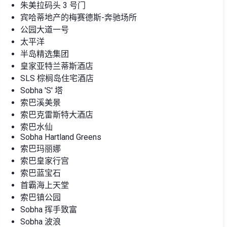
朱美拉码头 3 号门
宾哈蒂地产的梅赛德斯-奔驰场所
公园大道一号
太平洋
半岛精选集团
皇家亚特兰蒂斯酒店
SLS 棕榈岛住宅酒店
Sobha 'S' 塔
索巴溪美景
索巴克雷斯特大酒店
索巴水仙
Sobha Hartland Greens
索巴玛丽娜
索巴皇家行宫
索巴蓝宝石
首霸海上天堂
索巴镇公园
Sobha 挥手致富
Sobha 波浪