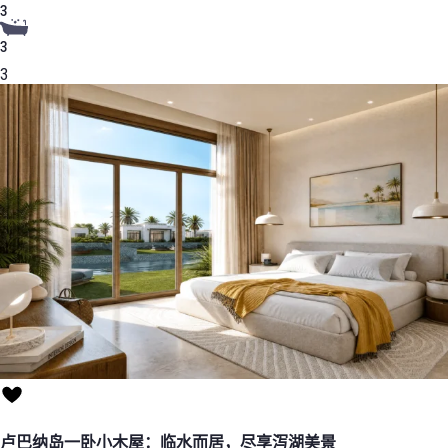
3
3
3
卢巴纳岛一卧小木屋：临水而居，尽享泻湖美景