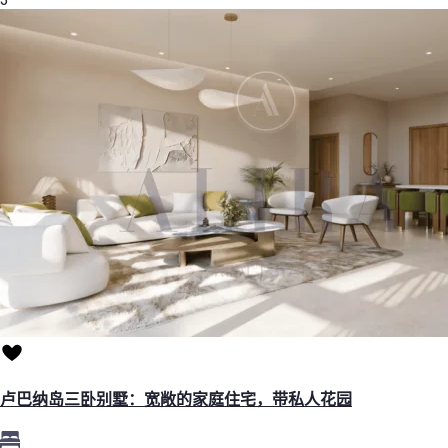
卢巴纳岛三卧别墅：宽敞的家庭住宅，带私人花园