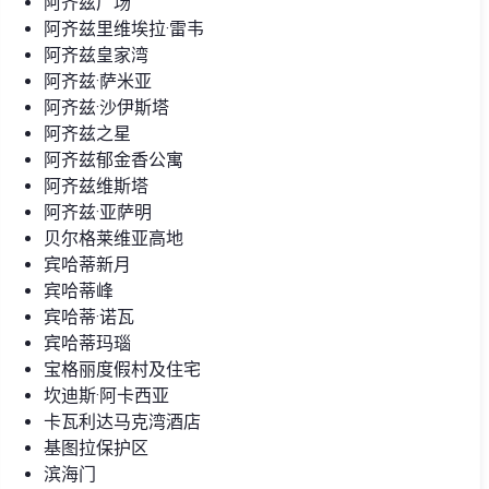
阿齐兹广场
阿齐兹里维埃拉·雷韦
阿齐兹皇家湾
阿齐兹·萨米亚
阿齐兹·沙伊斯塔
阿齐兹之星
阿齐兹郁金香公寓
阿齐兹维斯塔
阿齐兹·亚萨明
贝尔格莱维亚高地
宾哈蒂新月
宾哈蒂峰
宾哈蒂·诺瓦
宾哈蒂玛瑙
宝格丽度假村及住宅
坎迪斯·阿卡西亚
卡瓦利达马克湾酒店
基图拉保护区
滨海门