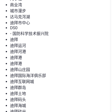
商业湾
城市漫步
达马克泻湖
迪拜市中心
DS0
- 国防科学技术振兴院
迪拜
迪拜运河
迪拜河港
迪拜港
迪拜港
迪拜山庄园
迪拜国际海洋俱乐部
迪拜互联网城
迪拜群岛
迪拜土地
迪拜码头
迪拜海城
迪拜硅谷