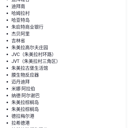
迪拜南
哈姆拉村
哈亚特岛
朱庇特商业银行
杰贝阿里
吉林省
朱美拉高尔夫庄园
JVC（朱美拉村环路）
JVT（朱美拉村三角区）
朱美拉古堡生活馆
膜生物反应器
迈丹迪拜
米娜·阿拉伯
纳德·阿尔谢巴
朱美拉棕榈岛
朱美拉棕榈岛
德拉梅尔港
拉希德港