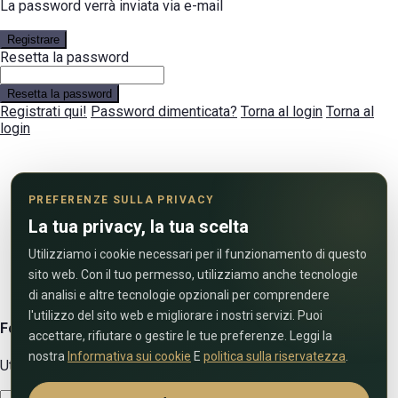
La password verrà inviata via e-mail
Registrare
Resetta la password
Resetta la password
Registrati qui!
Password dimenticata?
Torna al login
Torna al
login
PREFERENZE SULLA PRIVACY
La tua privacy, la tua scelta
Utilizziamo i cookie necessari per il funzionamento di questo
sito web. Con il tuo permesso, utilizziamo anche tecnologie
di analisi e altre tecnologie opzionali per comprendere
l'utilizzo del sito web e migliorare i nostri servizi. Puoi
Form di contatto diretto
accettare, rifiutare o gestire le tue preferenze. Leggi la
nostra
Informativa sui cookie
E
politica sulla riservatezza
.
Utilizza il modulo sottostante per contattarci!