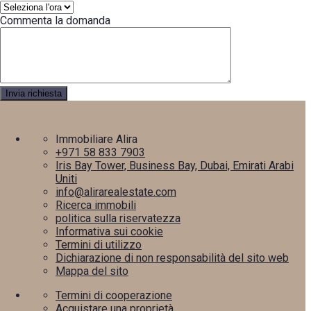
Commenta la domanda
Immobiliare Alira
+971 58 833 7903
Iris Bay Tower, Business Bay, Dubai, Emirati Arabi
Uniti
info@alirarealestate.com
Ricerca immobili
politica sulla riservatezza
Informativa sui cookie
Termini di utilizzo
Dichiarazione di non responsabilità del sito web
Mappa del sito
Termini di cooperazione
Acquistare una proprietà