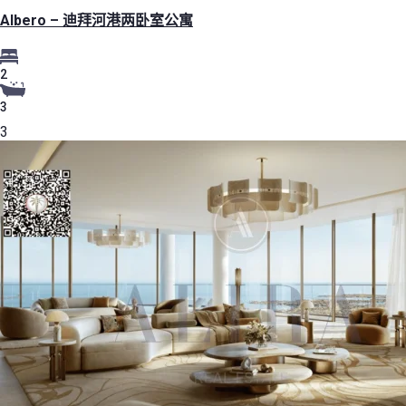
Albero – 迪拜河港两卧室公寓
2
3
3