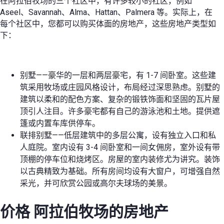
在阿拉伯牧场的三个社区中，有许多较小的社区，例如
Aseel、Savannah、Alma、Hattan、Palmera 等。实际上，在
每个社区中，您都可以购买体面的房地产，这些房地产类型如
下：
别墅——豪华的一层和两层豪宅，有 1-7 间卧室。这些建
筑采用牧场或庄园风格设计，布局经过深思熟虑。别墅的
建筑以柔和的配色方案、复杂的锻铁饰面和坚固的瓦片屋
顶引人注目。许多豪宅都有自己的游泳池和土地。提供遮
篷或内置车库供停车。
联排别墅——低层建筑中的多层公寓，设有独立入口和私
人庭院。室内设有 3-4 间卧室和一间女佣房，室外设有带
顶棚的停车位和烧烤区。房屋的室内装修尤为讲究。装饰
以古典精致为基础。所有房间均设有大窗户，可增强自然
采光，并可欣赏公园或高尔夫球场的美景。
价格
阿拉伯牧场的房地产