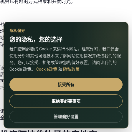
机会以有趣的方式相聚和共度时光。
社区组织休闲活动没有任何困难。位于马术运动中心的迪拜马
球和马术俱乐部定期举办精彩的比赛，距离阿拉伯牧场不远的
隐私偏好
地方有全球村集市、115 公里长的 Al Qudra 自行车道和迪拜板
您的隐私，您的选择
球场。
我们使用必要的 Cookie 来运行本网站。经您许可，我们还会
使用分析和其他可选技术来了解网站使用情况并改进我们的服
务。您可以接受、拒绝或管理您的偏好设置。请阅读我们的
该地区距离海岸约 20 分钟车程。发达的交通基础设施使集群
Cookie 政策。
Cookie政策
和
隐私政策
.
居民可以轻松到达迪拜码头和 JBR 海滩。在他们的领土上，您
可以找到许多娱乐活动，包括水上乐园、皮划艇、滑水和骑摩
接受所有
托车。
拒绝非必要事项
该地区的主要优势之一是其宁静、安全的生活环境。社区设有
管理偏好设置
全天候安保服务、监控摄像头和警察局。