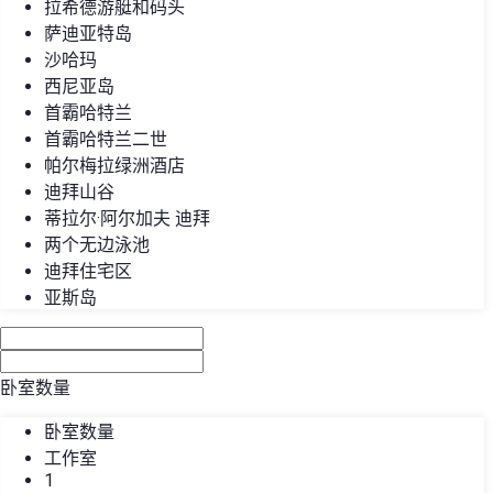
拉希德游艇和码头
萨迪亚特岛
沙哈玛
西尼亚岛
首霸哈特兰
首霸哈特兰二世
帕尔梅拉绿洲酒店
迪拜山谷
蒂拉尔·阿尔加夫 迪拜
两个无边泳池
迪拜住宅区
亚斯岛
卧室数量
卧室数量
工作室
1