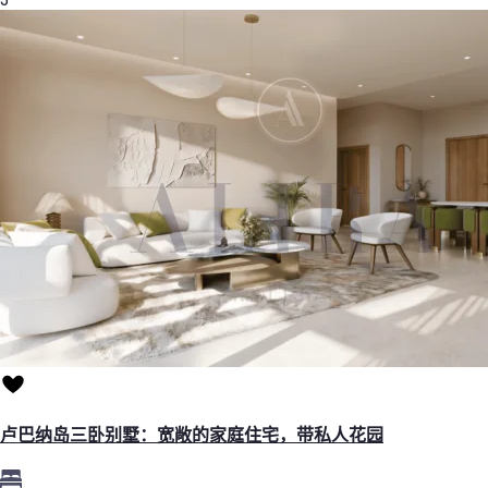
卢巴纳岛三卧别墅：宽敞的家庭住宅，带私人花园