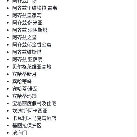
阿齐兹广场
阿齐兹里维埃拉·雷韦
阿齐兹皇家湾
阿齐兹·萨米亚
阿齐兹·沙伊斯塔
阿齐兹之星
阿齐兹郁金香公寓
阿齐兹维斯塔
阿齐兹·亚萨明
贝尔格莱维亚高地
宾哈蒂新月
宾哈蒂峰
宾哈蒂·诺瓦
宾哈蒂玛瑙
宝格丽度假村及住宅
坎迪斯·阿卡西亚
卡瓦利达马克湾酒店
基图拉保护区
滨海门