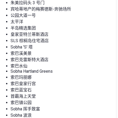
朱美拉码头 3 号门
宾哈蒂地产的梅赛德斯-奔驰场所
公园大道一号
太平洋
半岛精选集团
皇家亚特兰蒂斯酒店
SLS 棕榈岛住宅酒店
Sobha 'S' 塔
索巴溪美景
索巴克雷斯特大酒店
索巴水仙
Sobha Hartland Greens
索巴玛丽娜
索巴皇家行宫
索巴蓝宝石
首霸海上天堂
索巴镇公园
Sobha 挥手致富
Sobha 波浪