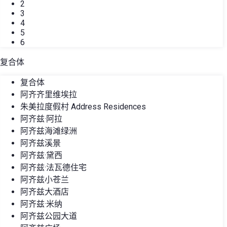
2
3
4
5
6
复合体
复合体
阿齐齐里维埃拉
朱美拉度假村 Address Residences
阿齐兹·阿拉
阿齐兹海滩绿洲
阿齐兹溪景
阿齐兹·黛西
阿齐兹·法瓦德住宅
阿齐兹小苍兰
阿齐兹大酒店
阿齐兹·米纳
阿齐兹公园大道