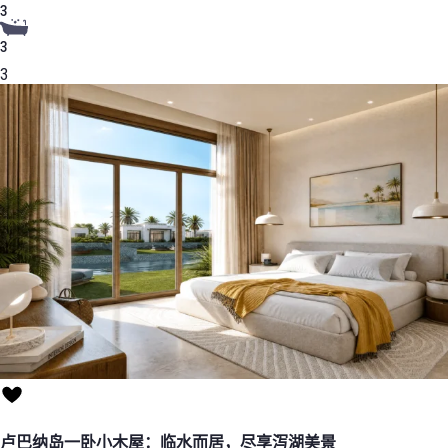
3
3
3
卢巴纳岛一卧小木屋：临水而居，尽享泻湖美景