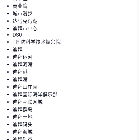
商业湾
城市漫步
达马克泻湖
迪拜市中心
DS0
- 国防科学技术振兴院
迪拜
迪拜运河
迪拜河港
迪拜港
迪拜港
迪拜山庄园
迪拜国际海洋俱乐部
迪拜互联网城
迪拜群岛
迪拜土地
迪拜码头
迪拜海城
迪拜硅谷