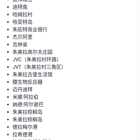
迪拜南
哈姆拉村
哈亚特岛
朱庇特商业银行
杰贝阿里
吉林省
朱美拉高尔夫庄园
JVC（朱美拉村环路）
JVT（朱美拉村三角区）
朱美拉古堡生活馆
膜生物反应器
迈丹迪拜
米娜·阿拉伯
纳德·阿尔谢巴
朱美拉棕榈岛
朱美拉棕榈岛
德拉梅尔港
拉希德港