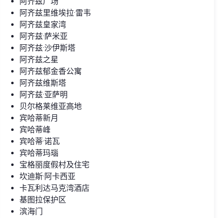
阿齐兹广场
阿齐兹里维埃拉·雷韦
阿齐兹皇家湾
阿齐兹·萨米亚
阿齐兹·沙伊斯塔
阿齐兹之星
阿齐兹郁金香公寓
阿齐兹维斯塔
阿齐兹·亚萨明
贝尔格莱维亚高地
宾哈蒂新月
宾哈蒂峰
宾哈蒂·诺瓦
宾哈蒂玛瑙
宝格丽度假村及住宅
坎迪斯·阿卡西亚
卡瓦利达马克湾酒店
基图拉保护区
滨海门