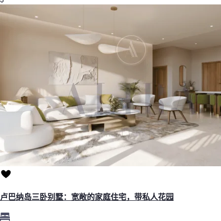
卢巴纳岛三卧别墅：宽敞的家庭住宅，带私人花园