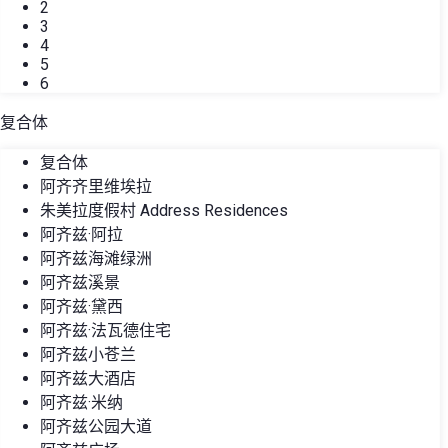
2
3
4
5
6
复合体
复合体
阿齐齐里维埃拉
朱美拉度假村 Address Residences
阿齐兹·阿拉
阿齐兹海滩绿洲
阿齐兹溪景
阿齐兹·黛西
阿齐兹·法瓦德住宅
阿齐兹小苍兰
阿齐兹大酒店
阿齐兹·米纳
阿齐兹公园大道