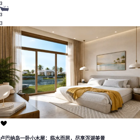
3
3
3
卢巴纳岛一卧小木屋：临水而居，尽享泻湖美景