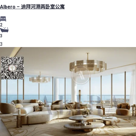
Albero – 迪拜河港两卧室公寓
2
3
3