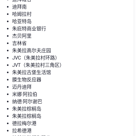
迪拜南
哈姆拉村
哈亚特岛
朱庇特商业银行
杰贝阿里
吉林省
朱美拉高尔夫庄园
JVC（朱美拉村环路）
JVT（朱美拉村三角区）
朱美拉古堡生活馆
膜生物反应器
迈丹迪拜
米娜·阿拉伯
纳德·阿尔谢巴
朱美拉棕榈岛
朱美拉棕榈岛
德拉梅尔港
拉希德港