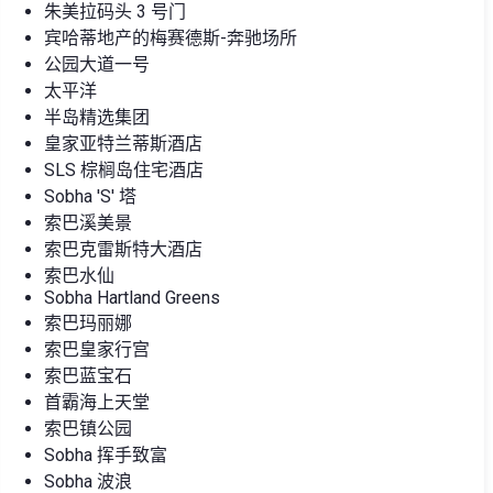
朱美拉码头 3 号门
宾哈蒂地产的梅赛德斯-奔驰场所
公园大道一号
太平洋
半岛精选集团
皇家亚特兰蒂斯酒店
SLS 棕榈岛住宅酒店
Sobha 'S' 塔
索巴溪美景
索巴克雷斯特大酒店
索巴水仙
Sobha Hartland Greens
索巴玛丽娜
索巴皇家行宫
索巴蓝宝石
首霸海上天堂
索巴镇公园
Sobha 挥手致富
Sobha 波浪