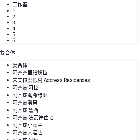
工作室
1
2
3
4
5
6
复合体
复合体
阿齐齐里维埃拉
朱美拉度假村 Address Residences
阿齐兹·阿拉
阿齐兹海滩绿洲
阿齐兹溪景
阿齐兹·黛西
阿齐兹·法瓦德住宅
阿齐兹小苍兰
阿齐兹大酒店