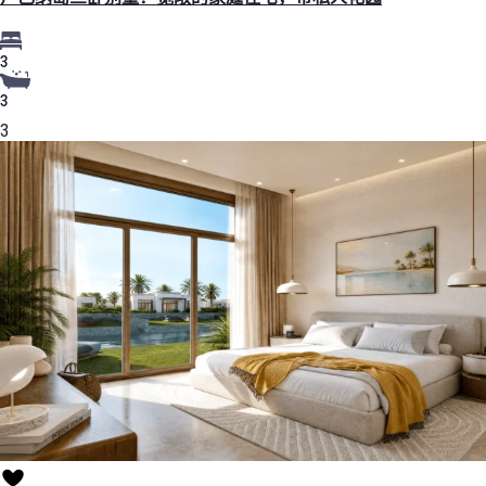
3
3
3