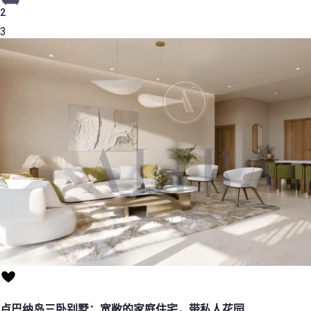
2
3
卢巴纳岛三卧别墅：宽敞的家庭住宅，带私人花园