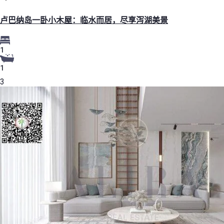
卢巴纳岛一卧小木屋：临水而居，尽享泻湖美景
1
1
3