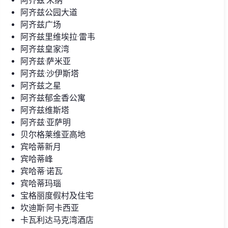
阿齐兹·米纳
阿齐兹公园大道
阿齐兹广场
阿齐兹里维埃拉·雷韦
阿齐兹皇家湾
阿齐兹·萨米亚
阿齐兹·沙伊斯塔
阿齐兹之星
阿齐兹郁金香公寓
阿齐兹维斯塔
阿齐兹·亚萨明
贝尔格莱维亚高地
宾哈蒂新月
宾哈蒂峰
宾哈蒂·诺瓦
宾哈蒂玛瑙
宝格丽度假村及住宅
坎迪斯·阿卡西亚
卡瓦利达马克湾酒店