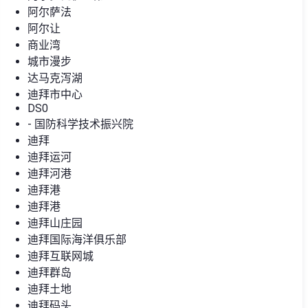
阿尔萨法
阿尔让
商业湾
城市漫步
达马克泻湖
迪拜市中心
DS0
- 国防科学技术振兴院
迪拜
迪拜运河
迪拜河港
迪拜港
迪拜港
迪拜山庄园
迪拜国际海洋俱乐部
迪拜互联网城
迪拜群岛
迪拜土地
迪拜码头