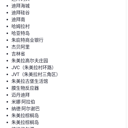
迪拜海城
迪拜硅谷
迪拜南
哈姆拉村
哈亚特岛
朱庇特商业银行
杰贝阿里
吉林省
朱美拉高尔夫庄园
JVC（朱美拉村环路）
JVT（朱美拉村三角区）
朱美拉古堡生活馆
膜生物反应器
迈丹迪拜
米娜·阿拉伯
纳德·阿尔谢巴
朱美拉棕榈岛
朱美拉棕榈岛