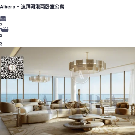
Albero – 迪拜河港两卧室公寓
2
3
3