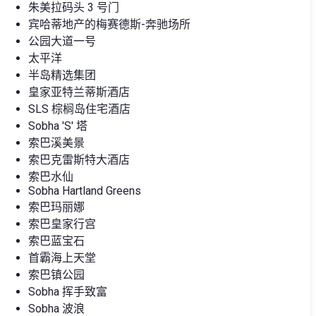
朱美拉码头 3 号门
宾哈蒂地产的梅赛德斯-奔驰场所
公园大道一号
太平洋
半岛精选集团
皇家亚特兰蒂斯酒店
SLS 棕榈岛住宅酒店
Sobha 'S' 塔
索巴溪美景
索巴克雷斯特大酒店
索巴水仙
Sobha Hartland Greens
索巴玛丽娜
索巴皇家行宫
索巴蓝宝石
首霸海上天堂
索巴镇公园
Sobha 挥手致富
Sobha 波浪