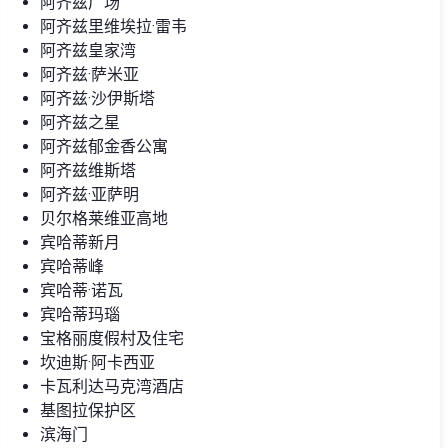
阿齐兹广场
阿齐兹里维埃拉·雷韦
阿齐兹皇家湾
阿齐兹·萨米亚
阿齐兹·沙伊斯塔
阿齐兹之星
阿齐兹郁金香公寓
阿齐兹维斯塔
阿齐兹·亚萨明
贝尔格莱维亚高地
宾哈蒂新月
宾哈蒂峰
宾哈蒂·诺瓦
宾哈蒂玛瑙
宝格丽度假村及住宅
坎迪斯·阿卡西亚
卡瓦利达马克湾酒店
基图拉保护区
滨海门