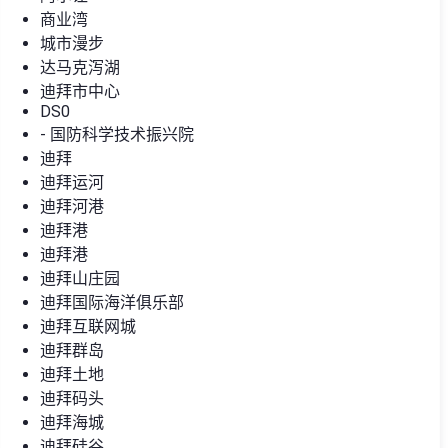
商业湾
城市漫步
达马克泻湖
迪拜市中心
DS0
- 国防科学技术振兴院
迪拜
迪拜运河
迪拜河港
迪拜港
迪拜港
迪拜山庄园
迪拜国际海洋俱乐部
迪拜互联网城
迪拜群岛
迪拜土地
迪拜码头
迪拜海城
迪拜硅谷