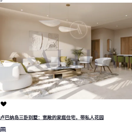
卢巴纳岛三卧别墅：宽敞的家庭住宅，带私人花园