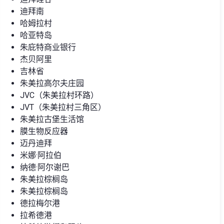
迪拜南
哈姆拉村
哈亚特岛
朱庇特商业银行
杰贝阿里
吉林省
朱美拉高尔夫庄园
JVC（朱美拉村环路）
JVT（朱美拉村三角区）
朱美拉古堡生活馆
膜生物反应器
迈丹迪拜
米娜·阿拉伯
纳德·阿尔谢巴
朱美拉棕榈岛
朱美拉棕榈岛
德拉梅尔港
拉希德港