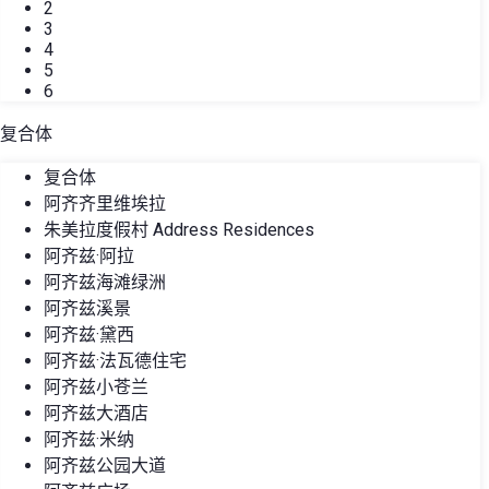
2
3
4
5
6
复合体
复合体
阿齐齐里维埃拉
朱美拉度假村 Address Residences
阿齐兹·阿拉
阿齐兹海滩绿洲
阿齐兹溪景
阿齐兹·黛西
阿齐兹·法瓦德住宅
阿齐兹小苍兰
阿齐兹大酒店
阿齐兹·米纳
阿齐兹公园大道