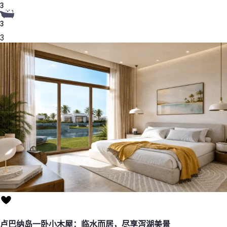
3
3
3
卢巴纳岛一卧小木屋：临水而居，尽享泻湖美景