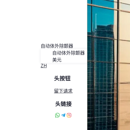
按地图搜索
服务
博客
关于阿丽拉
收藏夹
接触
自动体外除颤器
自动体外除颤器
美元
ZH
头按钮
留下请求
头链接