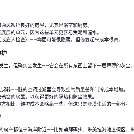
和通风系统良好的房屋，尤其是浴室和厨房。
筑底层的单元，因为这些单元更容易受潮和漏水。
（或雇人检查）——霉菌可能很隐藏，但修复起来成本很高。
维护
发生，但确实会发生——它会在所有东西上留下一层薄薄的灰尘
过滤器——脏的空调过滤器会导致空气质量差和制冷成本增加。
玻璃窗的房屋，以获得更好的隔热和防尘效果。
地方相比，维护成本会略高一些，但这只是沙漠生活的一部分。
弊
的房产都位于海岸附近——比如迪拜码头、朱美拉海滩度假区、