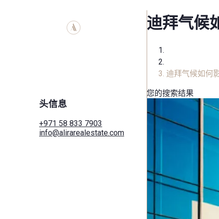
迪拜气候
家
审查
迪拜气候如何
您的搜索结果
头信息
+971 58 833 7903
info@alirarealestate.com
家
买
租
商业的
城市
区域
开发人员