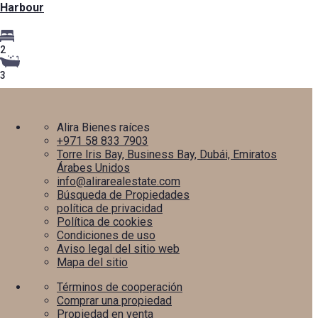
Harbour
2
3
Alira Bienes raíces
+971 58 833 7903
Torre Iris Bay, Business Bay, Dubái, Emiratos
Árabes Unidos
info@alirarealestate.com
Búsqueda de Propiedades
política de privacidad
Política de cookies
Condiciones de uso
Aviso legal del sitio web
Mapa del sitio
Términos de cooperación
Comprar una propiedad
Propiedad en venta