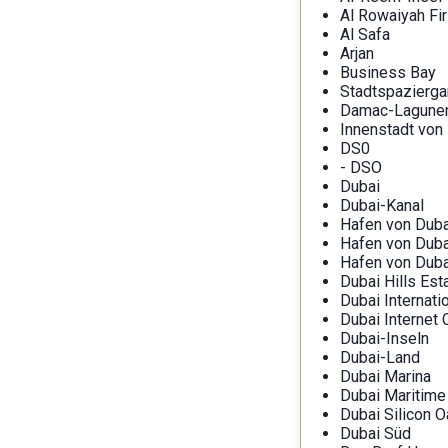
Al Rowaiyah Fir
Al Safa
Arjan
Business Bay
Stadtspazierg
Damac-Lagune
Innenstadt von
DS0
- DSO
Dubai
Dubai-Kanal
Hafen von Duba
Hafen von Duba
Hafen von Duba
Dubai Hills Est
Dubai Internati
Dubai Internet 
Dubai-Inseln
Dubai-Land
Dubai Marina
Dubai Maritime
Dubai Silicon O
Dubai Süd