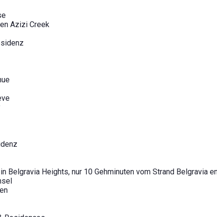
se
den Azizi Creek
esidenz
nue
eve
y
idenz
 in Belgravia Heights, nur 10 Gehminuten vom Strand Belgravia en
nsel
pen