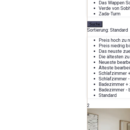
Das Wappen S
Verde von Sob
Zada-Turm
Suche
Sortierung:
Standard
Preis hoch zu n
Preis niedrig b
Das neuste zue
Die ältesten zu
Neueste bearbe
Älteste bearbei
Schlafzimmer +
Schlafzimmer -
Badezimmer + 
Badezimmer - b
Standard
2