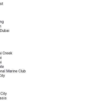
st
ang
n
 Dubai
i Creek
i
i
ate
onal Marine Club
City
 City
asis