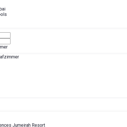
bai
ools
mmer
lafzimmer
ences Jumeirah Resort