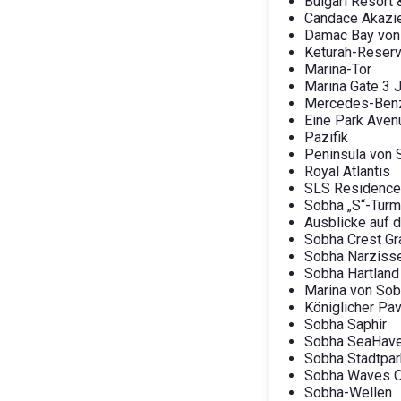
Bulgari Resort
Candace Akazi
Damac Bay von 
Keturah-Reserv
Marina-Tor
Marina Gate 3 
Mercedes-Benz 
Eine Park Aven
Pazifik
Peninsula von 
Royal Atlantis
SLS Residence
Sobha „S“-Turm
Ausblicke auf 
Sobha Crest G
Sobha Narziss
Sobha Hartland
Marina von So
Königlicher Pav
Sobha Saphir
Sobha SeaHav
Sobha Stadtpar
Sobha Waves 
Sobha-Wellen