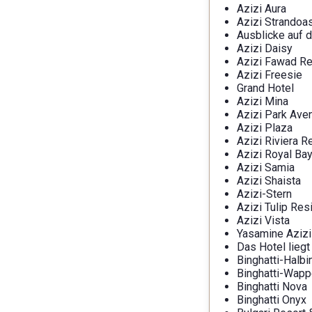
Azizi Aura
Azizi Strandoa
Ausblicke auf 
Azizi Daisy
Azizi Fawad R
Azizi Freesie
Grand Hotel
Azizi Mina
Azizi Park Ave
Azizi Plaza
Azizi Riviera R
Azizi Royal Ba
Azizi Samia
Azizi Shaista
Azizi-Stern
Azizi Tulip Res
Azizi Vista
Yasamine Azizi
Das Hotel liegt
Binghatti-Halbi
Binghatti-Wap
Binghatti Nova
Binghatti Onyx