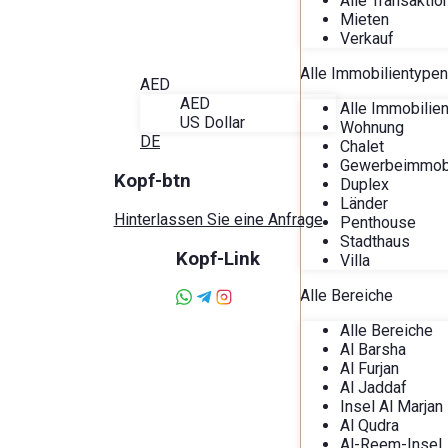
Alle Transaktio
Der Blog
Mieten
Über Alira
Verkauf
Favoriten
Kontakt
Alle Immobilientypen
AED
AED
Alle Immobilie
US Dollar
Wohnung
DE
Chalet
Gewerbeimmobi
Kopf-btn
Duplex
Länder
Hinterlassen Sie eine Anfrage
Penthouse
Stadthaus
Kopf-Link
Villa
Alle Bereiche
Alle Bereiche
Al Barsha
Al Furjan
Al Jaddaf
Insel Al Marjan
Al Qudra
Al-Reem-Insel