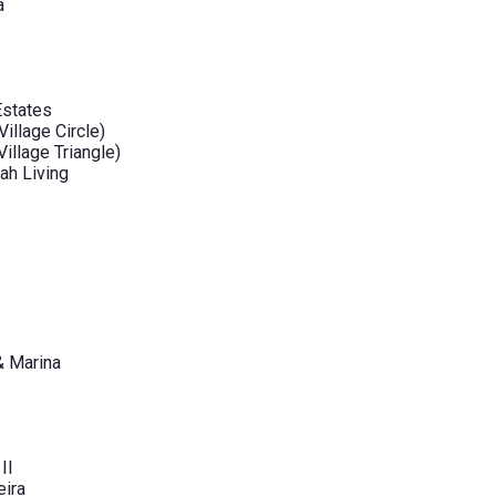
a
Estates
illage Circle)
illage Triangle)
ah Living
& Marina
II
ira