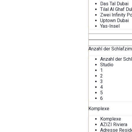
Das Tal Dubai
Tilal Al Ghaf Du
Zwei Infinity P
Uptown Dubai
Yas-Insel
Anzahl der Schlafzi
Anzahl der Sch
Studio
1
2
3
4
5
6
Komplexe
Komplexe
AZIZI Riviera
Adresse Resid