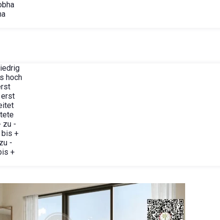
obha
ha
iedrig
is hoch
rst
 erst
itet
tete
 zu -
 bis +
zu -
is +