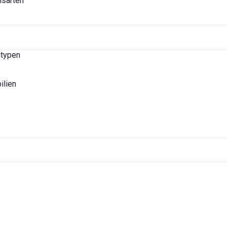
nsarten
ntypen
lien