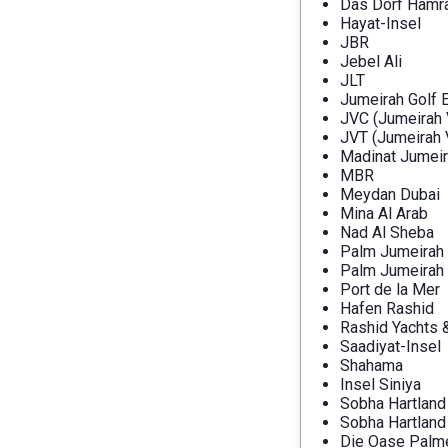
Das Dorf Hamr
Hayat-Insel
JBR
Jebel Ali
JLT
Jumeirah Golf 
JVC (Jumeirah V
JVT (Jumeirah V
Madinat Jumeir
MBR
Meydan Dubai
Mina Al Arab
Nad Al Sheba
Palm Jumeirah
Palm Jumeirah
Port de la Mer
Hafen Rashid
Rashid Yachts 
Saadiyat-Insel
Shahama
Insel Siniya
Sobha Hartland
Sobha Hartland 
Die Oase Palme