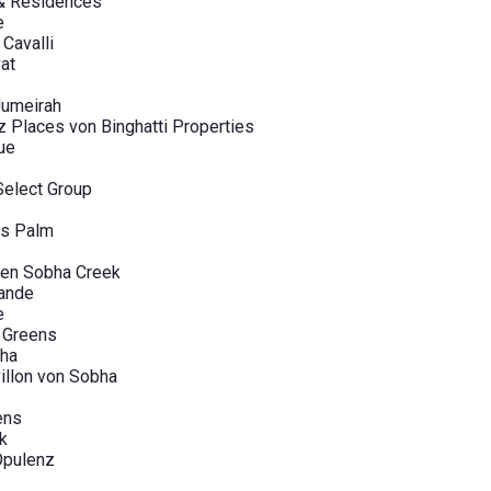
 & Residences
e
Cavalli
at
Jumeirah
Places von Binghatti Properties
ue
Select Group
s Palm
den Sobha Creek
rande
e
 Greens
bha
illon von Sobha
ens
k
Opulenz