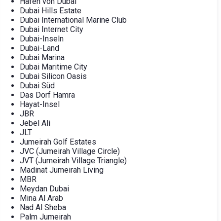
Hafen von Dubai
Dubai Hills Estate
Dubai International Marine Club
Dubai Internet City
Dubai-Inseln
Dubai-Land
Dubai Marina
Dubai Maritime City
Dubai Silicon Oasis
Dubai Süd
Das Dorf Hamra
Hayat-Insel
JBR
Jebel Ali
JLT
Jumeirah Golf Estates
JVC (Jumeirah Village Circle)
JVT (Jumeirah Village Triangle)
Madinat Jumeirah Living
MBR
Meydan Dubai
Mina Al Arab
Nad Al Sheba
Palm Jumeirah