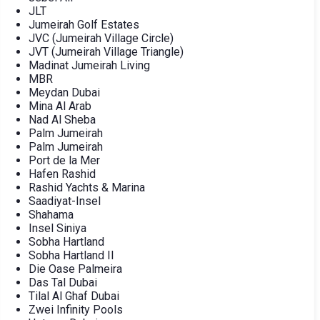
JLT
Jumeirah Golf Estates
JVC (Jumeirah Village Circle)
JVT (Jumeirah Village Triangle)
Madinat Jumeirah Living
MBR
Meydan Dubai
Mina Al Arab
Nad Al Sheba
Palm Jumeirah
Palm Jumeirah
Port de la Mer
Hafen Rashid
Rashid Yachts & Marina
Saadiyat-Insel
Shahama
Insel Siniya
Sobha Hartland
Sobha Hartland II
Die Oase Palmeira
Das Tal Dubai
Tilal Al Ghaf Dubai
Zwei Infinity Pools