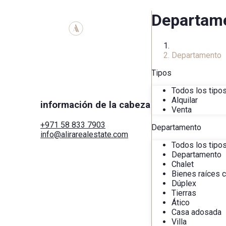
Departam
Inicio
Departamento
Tipos
Todos los tipo
Alquilar
información de la cabeza
Venta
+971 58 833 7903
Departamento
info@alirarealestate.com
Hogar
Todos los tipo
Comprar
Departamento
Alquilar
Chalet
Comercial
Bienes raíces 
Ciudades
Dúplex
Áreas
Tierras
Desarrolladores
Ático
Buscar por mapa
Casa adosada
Servicios
Villa