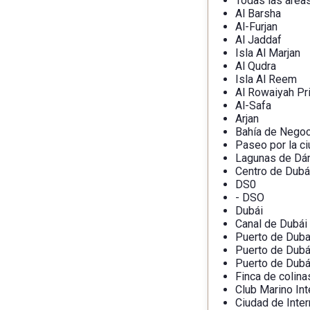
Todas las area
Al Barsha
Al-Furjan
Al Jaddaf
Isla Al Marjan
Al Qudra
Isla Al Reem
Al Rowaiyah Pr
Al-Safa
Arjan
Bahía de Nego
Paseo por la c
Lagunas de D
Centro de Dubá
DS0
- DSO
Dubái
Canal de Dubái
Puerto de Duba
Puerto de Dubá
Puerto de Dubá
Finca de colina
Club Marino Int
Ciudad de Inter