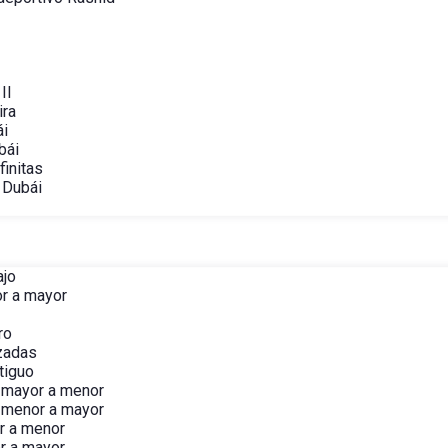
II
ira
ái
bái
finitas
 Dubái
ajo
r a mayor
ro
izadas
tiguo
 mayor a menor
 menor a mayor
r a menor
r a mayor