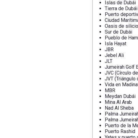
Islas de Dubái
Tierra de Dubái
Puerto deporti
Ciudad Marítim
Oasis de silici
Sur de Dubái
Pueblo de Ham
Isla Hayat
JBR
Jebel Ali
JLT
Jumeirah Golf 
JVC (Círculo de
JVT (Triángulo 
Vida en Madina
MBR
Meydan Dubái
Mina Al Arab
Nad Al Sheba
Palma Jumeira
Palma Jumeira
Puerto de la M
Puerto Rashid
Yates y puerto 