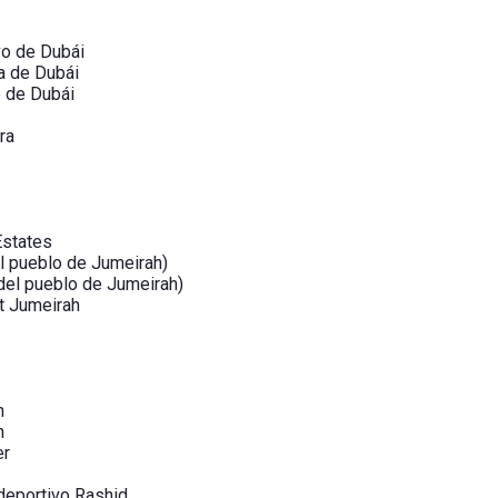
vo de Dubái
a de Dubái
o de Dubái
ra
Estates
l pueblo de Jumeirah)
del pueblo de Jumeirah)
t Jumeirah
h
h
er
deportivo Rashid