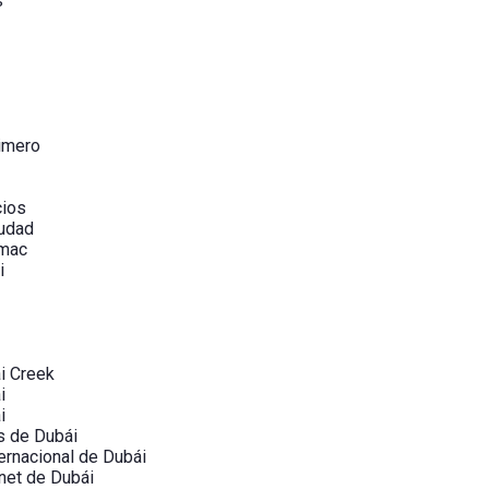
s
imero
cios
iudad
ámac
i
i Creek
i
i
s de Dubái
ernacional de Dubái
net de Dubái