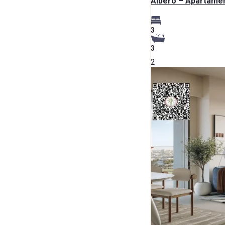
Albero – Apartamen
3
3
2