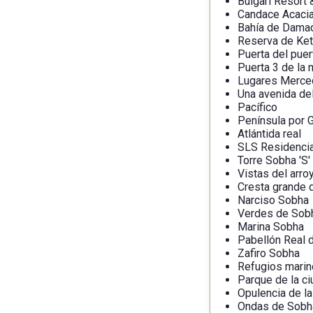
Bulgari Resort
Candace Acaci
Bahía de Damac
Reserva de Ket
Puerta del puer
Puerta 3 de la 
Lugares Merced
Una avenida de
Pacífico
Península por 
Atlántida real
SLS Residenci
Torre Sobha 'S'
Vistas del arr
Cresta grande 
Narciso Sobha
Verdes de Sobh
Marina Sobha
Pabellón Real 
Zafiro Sobha
Refugios mari
Parque de la c
Opulencia de l
Ondas de Sobh