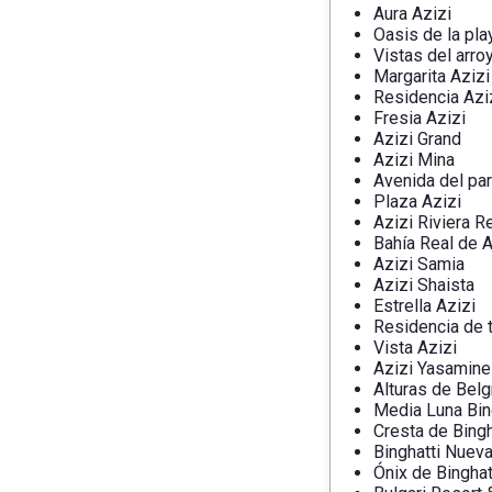
Aura Azizi
Oasis de la pla
Vistas del arro
Margarita Azizi
Residencia Azi
Fresia Azizi
Azizi Grand
Azizi Mina
Avenida del pa
Plaza Azizi
Azizi Riviera R
Bahía Real de A
Azizi Samia
Azizi Shaista
Estrella Azizi
Residencia de t
Vista Azizi
Azizi Yasamine
Alturas de Belg
Media Luna Bin
Cresta de Bingh
Binghatti Nuev
Ónix de Binghat