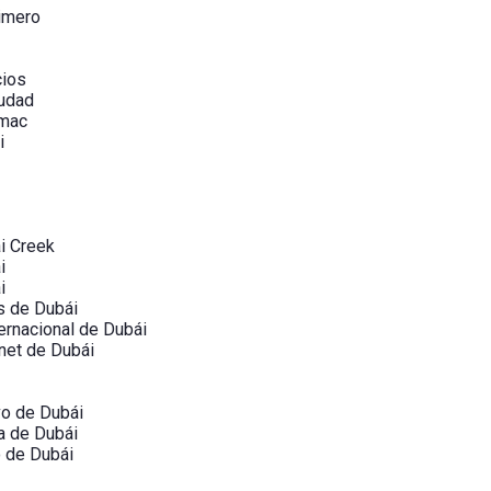
imero
cios
iudad
ámac
i
i Creek
i
i
s de Dubái
ernacional de Dubái
net de Dubái
vo de Dubái
a de Dubái
o de Dubái