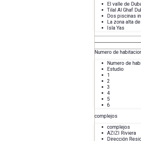
El valle de Dub
Tilal Al Ghaf Du
Dos piscinas in
La zona alta de
Isla Yas
Numero de habitacio
Numero de hab
Estudio
1
2
3
4
5
6
complejos
complejos
AZIZI Riviera
Dirección Resi