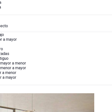
a
a
fecto
ajo
r a mayor
ro
izadas
tiguo
 mayor a menor
 menor a mayor
r a menor
r a mayor