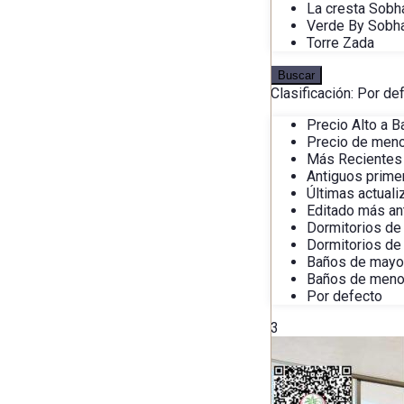
La cresta Sobh
Verde By Sobh
Torre Zada
Buscar
Clasificación:
Por de
Precio Alto a B
Precio de meno
Más Recientes
Antiguos prime
Últimas actual
Editado más an
Dormitorios de
Dormitorios de
Baños de mayo
Baños de meno
Por defecto
3