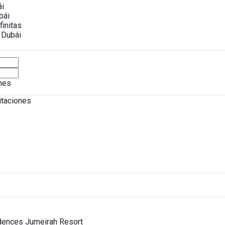
ái
bái
finitas
 Dubái
nes
itaciones
dences Jumeirah Resort