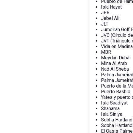
Pueblo de Ham
Isla Hayat
JBR
Jebel Ali
JLT
Jumeirah Golf 
JVC (Círculo de
JVT (Triángulo 
Vida en Madina
MBR
Meydan Dubái
Mina Al Arab
Nad Al Sheba
Palma Jumeira
Palma Jumeira
Puerto de la M
Puerto Rashid
Yates y puerto 
Isla Saadiyat
Shahama
Isla Siniya
Sobha Hartland
Sobha Hartland 
El Oasis Palme