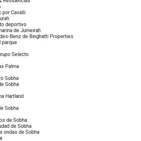
 & Residencias
a
 por Cavalli
urah
to deportivo
marina de Jumeirah
es-Benz de Binghatti Properties
l parque
Grupo Selecto
as Palma
oyo Sobha
de Sobha
a Hartland
de Sobha
nos de Sobha
iudad de Sobha
as ondas de Sobha
a