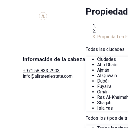
Propiedad
Inicio
Catálogo Inmobi
Propiedad en F
Todas las ciudades
información de la cabeza
Ciudades
Abu Dhabi
Ajmán
+971 58 833 7903
Al Quwain
info@alirarealestate.com
Dubái
Hogar
Fuyaira
Comprar
Omán
Alquilar
Ras Al-Khaima
Comercial
Sharjah
Ciudades
Isla Yas
Áreas
Desarrolladores
Todos los tipos de t
Buscar por mapa
Servicios