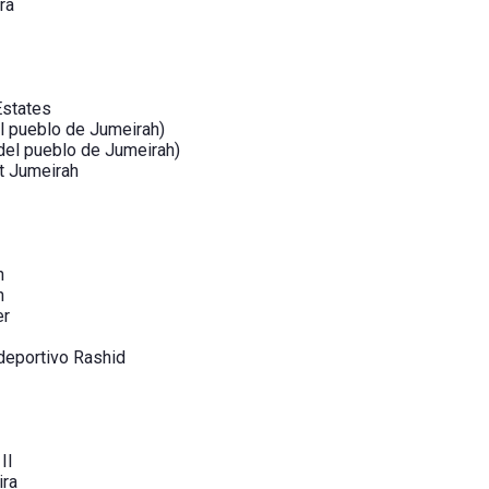
ra
Estates
l pueblo de Jumeirah)
del pueblo de Jumeirah)
t Jumeirah
h
h
er
deportivo Rashid
II
ira