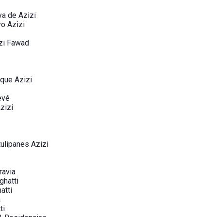
ya de Azizi
yo Azizi
zi Fawad
rque Azizi
evé
zizi
ulipanes Azizi
ravia
ghatti
atti
a
ti