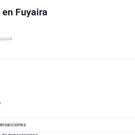
 en Fuyaira
liario
uyaira
h
ransacciones