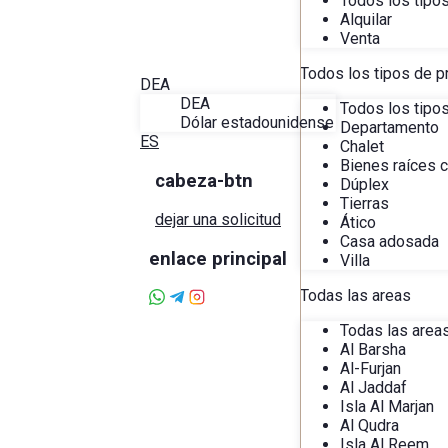
Todos los tipo
Blog
Alquilar
Acerca de Alira
Venta
Favoritos
Contacto
Todos los tipos de p
DEA
DEA
Todos los tipo
Dólar estadounidense
Departamento
ES
Chalet
Bienes raíces 
cabeza-btn
Dúplex
Tierras
dejar una solicitud
Ático
Casa adosada
enlace principal
Villa
Todas las areas
Todas las area
Al Barsha
Al-Furjan
Al Jaddaf
Isla Al Marjan
Al Qudra
Isla Al Reem