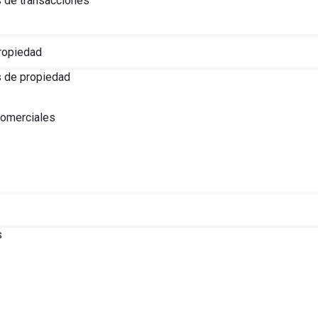
s de transacciones
ropiedad
s de propiedad
comerciales
s