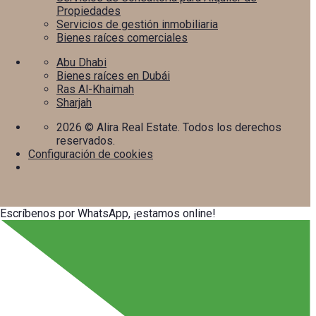
Propiedades
Servicios de gestión inmobiliaria
Bienes raíces comerciales
Abu Dhabi
Bienes raíces en Dubái
Ras Al-Khaimah
Sharjah
2026
© Alira Real Estate. Todos los derechos
reservados.
Configuración de cookies
Escríbenos por WhatsApp, ¡estamos online!