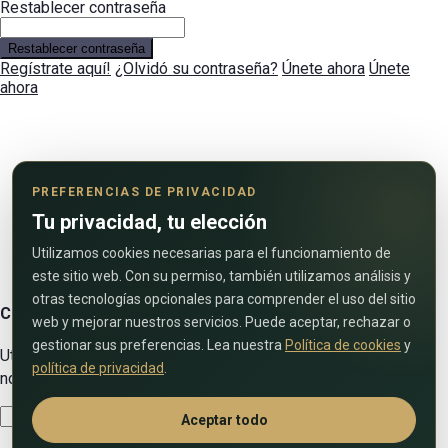
Restablecer contraseña
Restablecer contraseña
Regístrate aquí!
¿Olvidó su contraseña?
Únete ahora
Únete
ahora
PREFERENCIAS DE PRIVACIDAD
Tu privacidad, tu elección
Utilizamos cookies necesarias para el funcionamiento de
este sitio web. Con su permiso, también utilizamos análisis y
otras tecnologías opcionales para comprender el uso del sitio
Contáctenos
web y mejorar nuestros servicios. Puede aceptar, rechazar o
gestionar sus preferencias. Lea nuestra
Política de cookies
y
Utilice el siguiente formulario para ponerse en contacto con
política de privacidad
.
nosotros!
Aceptar todo