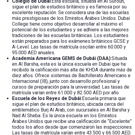
Colegio de Dubái
:Esta escuela, situada en Al Sufouh,
sigue el plan de estudios británico y es famosa por su
excelente reputación. Se considera una de las escuelas
más prestigiosas de los Emiratos Árabes Unidos. Dubai
College tiene como objetivo desarrollar al máximo el
potencial de los estudiantes y se adhiere a las mejores
tradiciones de las escuelas británicas. Los estudiantes
están preparados para los exámenes británicos GCSE y
A-Level. Las tasas de matrícula oscilan entre 60.000 y
95.000 AED anuales.
Academia Americana GEMS de Dubái (DAA)
:Situada
en Al Barsha, esta es la única escuela en Dubai que ha
recibido la calificación más alta de KHDA durante más de
diez años. Ofrece sistemas de Bachillerato Americano e
Internacional (IB), junto con desarrollo profesional y
cursos de preparación para la universidad. Las tasas de
matrícula varían entre 61.000 y 82.500 AED por año.
Escuela de los Reyes de Dubái
:Escuela primaria que
sigue el plan de estudios británico, ubicada cerca del
emblemático Burj Al Arab, con sucursales en Al Barsha y
Nad Al Sheba. Es la única escuela en los Emiratos
Árabes Unidos que recibe una calificación de “Excelente”
todos los años desde que comenzaron las inspecciones.
Las tasas de matrícula varían entre 43.500 y 66.500 AED.