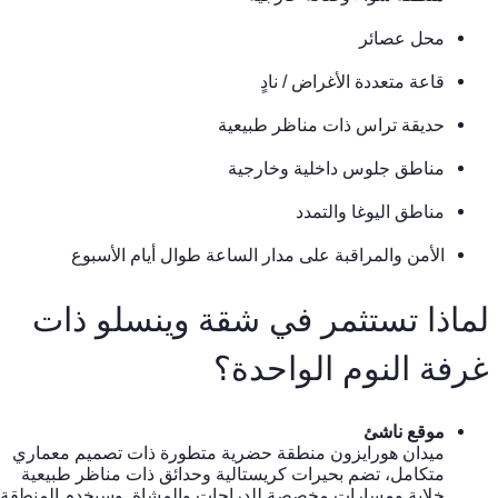
محل عصائر
قاعة متعددة الأغراض / نادٍ
حديقة تراس ذات مناظر طبيعية
مناطق جلوس داخلية وخارجية
مناطق اليوغا والتمدد
الأمن والمراقبة على مدار الساعة طوال أيام الأسبوع
لماذا تستثمر في شقة وينسلو ذات
غرفة النوم الواحدة؟
موقع ناشئ
ميدان هورايزون منطقة حضرية متطورة ذات تصميم معماري
متكامل، تضم بحيرات كريستالية وحدائق ذات مناظر طبيعية
خلابة ومسارات مخصصة للدراجات والمشاة. وسيخدم المنطقة