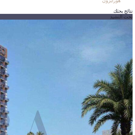
هورايزون
نتائج بحثك
تحت التشيد