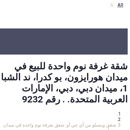
AR
شقة غرفة نوم واحدة للبيع في
ميدان هورايزون، بو كدرا، ند الشبا
1، ميدان دبي، دبي، الإمارات
العربية المتحدة. . رقم 9232
الرئيسية
شقة
شقق وينسلو من آي جي أو: شقق بغرفة نوم واحدة في ميدان