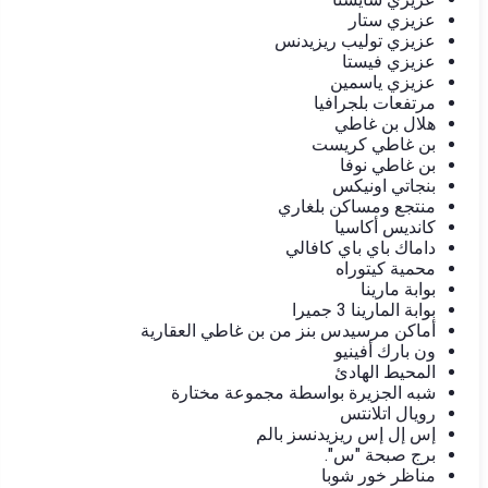
عزيزي ستار
عزيزي توليب ريزيدنس
عزيزي فيستا
عزيزي ياسمين
مرتفعات بلجرافيا
هلال بن غاطي
بن غاطي كريست
بن غاطي نوفا
بنجاتي اونيكس
منتجع ومساكن بلغاري
كانديس أكاسيا
داماك باي باي كافالي
محمية كيتوراه
بوابة مارينا
بوابة المارينا 3 جميرا
أماكن مرسيدس بنز من بن غاطي العقارية
ون بارك أفينيو
المحيط الهادئ
شبه الجزيرة بواسطة مجموعة مختارة
رويال اتلانتس
إس إل إس ريزيدنسز بالم
برج صبحة "س".
مناظر خور شوبا