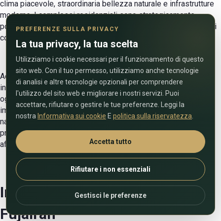
clima piacevole, straordinaria bellezza naturale e infrastrutture
moderne. I complessi residenziali sono strategicamente
posizionati per fornire un rapido accesso a strutture essenziali
PREFERENZE SULLA PRIVACY
come scuole, asili, centri commerciali e centri medici.
La tua privacy, la tua scelta
Utilizziamo i cookie necessari per il funzionamento di questo
sito web. Con il tuo permesso, utilizziamo anche tecnologie
Acquistare una proprietà a Fujairah è senza dubbio un
di analisi e altre tecnologie opzionali per comprendere
investimento sicuro, poiché la popolarità della città aumenta
l'utilizzo del sito web e migliorare i nostri servizi. Puoi
ogni anno. L'elevato tenore di vita, un'ampia gamma di opzioni
accettare, rifiutare o gestire le tue preferenze. Leggi la
immobiliari e l'opportunità di un tranquillo relax immersi nella
nostra
Informativa sui cookie
E
politica sulla riservatezza
.
natura stimolano la domanda da parte dei cittadini stranieri. I
proprietari di immobili possono guadagnare un reddito stabile
Accetta tutto
affittando appartamenti, monolocali o ville.
Rifiutare i non essenziali
Investimenti immobiliari a
Gestisci le preferenze
Fujairah