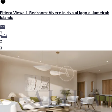
Eltiera Views 1-Bedroom: Vivere in riva al lago a Jumeirah
Islands
1
2
3