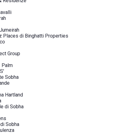
 & Residenze
avalli
rah
 Jumeirah
Places di Binghatti Properties
rco
lect Group
 Palm
S'
nte Sobha
rande
ha Hartland
a
le di Sobha
ens
 di Sobha
ulenza