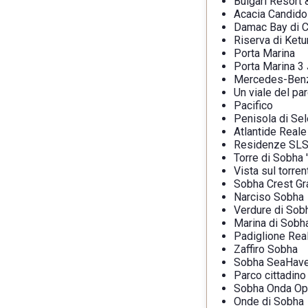
Bulgari Resort
Acacia Candido
Damac Bay di C
Riserva di Ketu
Porta Marina
Porta Marina 3
Mercedes-Benz 
Un viale del pa
Pacifico
Penisola di Se
Atlantide Reale
Residenze SLS
Torre di Sobha '
Vista sul torre
Sobha Crest G
Narciso Sobha
Verdure di Sob
Marina di Sobh
Padiglione Rea
Zaffiro Sobha
Sobha SeaHav
Parco cittadino
Sobha Onda Op
Onde di Sobha