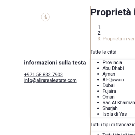
Proprietà
Homepage
Catalogo immob
Proprietà in v
Tutte le città
informazioni sulla testa
Provincia
Abu Dhabi
Ajman
+971 58 833 7903
Al-Quwain
info@alirarealestate.com
Dubai
Casa
Fujaira
Acquistare
Oman
Affitto
Ras Al Khaimah
Commerciale
Sharjah
Città
Isola di Yas
Aree
Sviluppatori
Tutti i tipi di transaz
Cerca tramite mappa
Servizi