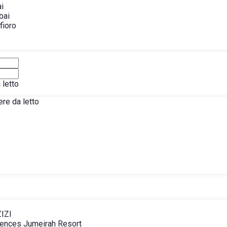
ai
bai
fioro
letto
re da letto
ZIZI
dences Jumeirah Resort