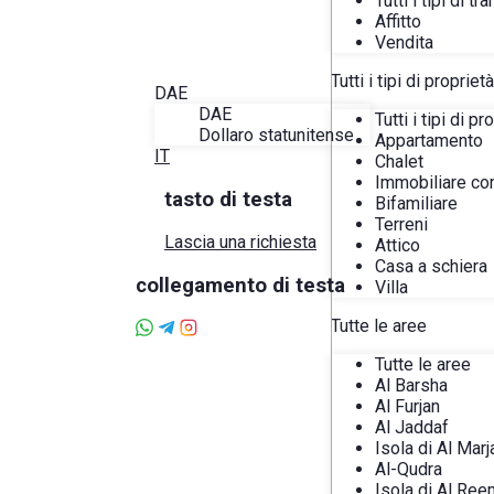
Tutti i tipi di t
Blog
Affitto
Informazioni su Alira
Vendita
Preferiti
Contatto
Tutti i tipi di proprietà
DAE
DAE
Tutti i tipi di pr
Dollaro statunitense
Appartamento
IT
Chalet
Immobiliare co
tasto di testa
Bifamiliare
Terreni
Lascia una richiesta
Attico
Casa a schiera
collegamento di testa
Villa
Tutte le aree
Tutte le aree
Al Barsha
Al Furjan
Al Jaddaf
Isola di Al Marj
Al-Qudra
Isola di Al Ree