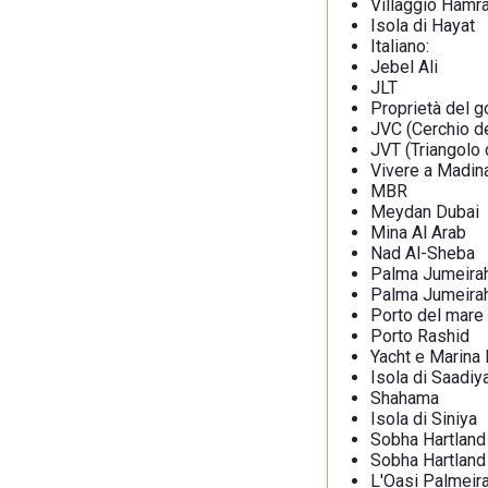
Villaggio Hamr
Isola di Hayat
Italiano:
Jebel Ali
JLT
Proprietà del g
JVC (Cerchio de
JVT (Triangolo 
Vivere a Madin
MBR
Meydan Dubai
Mina Al Arab
Nad Al-Sheba
Palma Jumeira
Palma Jumeira
Porto del mare
Porto Rashid
Yacht e Marina
Isola di Saadiy
Shahama
Isola di Siniya
Sobha Hartland
Sobha Hartland 
L'Oasi Palmeir