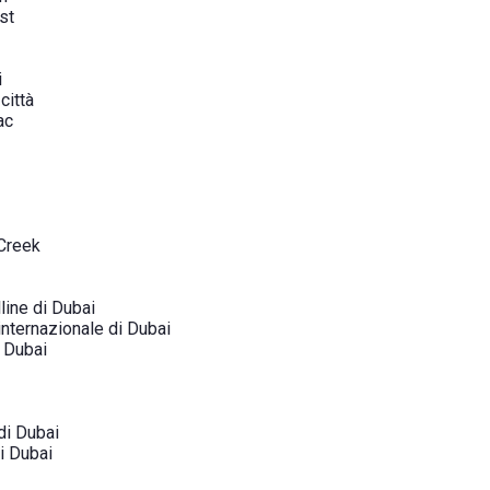
st
i
città
ac
 Creek
line di Dubai
internazionale di Dubai
i Dubai
di Dubai
di Dubai