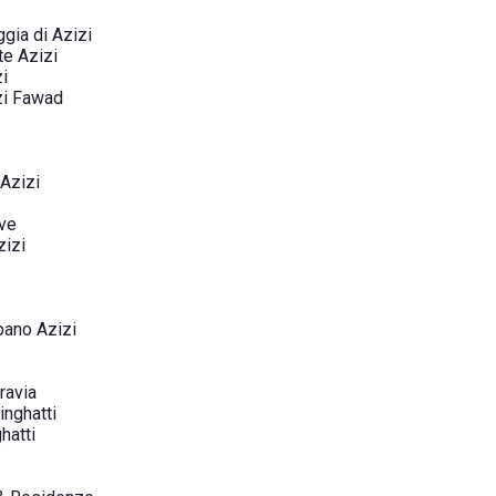
ggia di Azizi
te Azizi
i
zi Fawad
 Azizi
ive
zizi
pano Azizi
ravia
inghatti
hatti