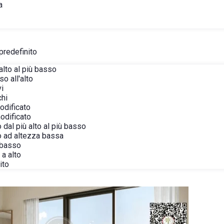
a
predefinito
alto al più basso
o all'alto
vi
chi
modificato
modificato
 dal più alto al più basso
o ad altezza bassa
 basso
a alto
ito