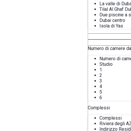
La valle di Dub
Tilal Al Ghaf Du
Due piscine a s
Dubai centro
Isola di Yas
Numero di camere da 
Numero di came
Studio
1
2
3
4
5
6
Complessi
Complessi
Riviera degli A
Indirizzo Resi