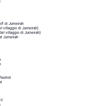
a
olf di Jumeirah
l villaggio di Jumeirah)
del villaggio di Jumeirah)
at Jumeirah
h
h
 Rashid
at
II
a