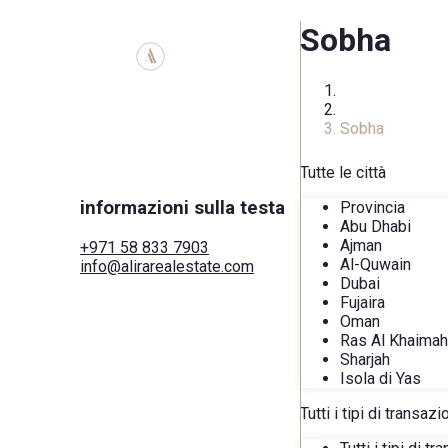
Sobha
Homepage
Sviluppatori
Sobha
Tutte le città
informazioni sulla testa
Provincia
Abu Dhabi
Ajman
+971 58 833 7903
Al-Quwain
info@alirarealestate.com
Dubai
Casa
Fujaira
Acquistare
Oman
Affitto
Ras Al Khaimah
Commerciale
Sharjah
Città
Isola di Yas
Aree
Sviluppatori
Tutti i tipi di transaz
Cerca tramite mappa
Servizi