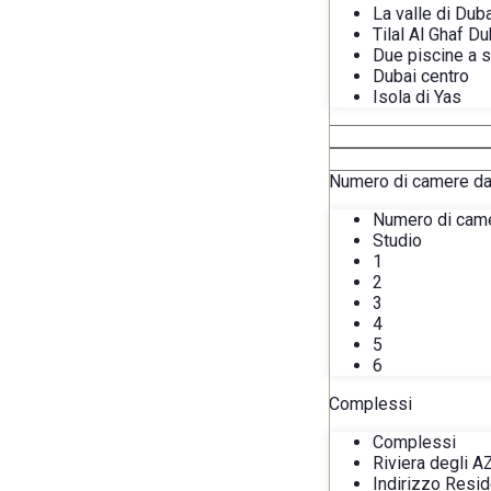
La valle di Dub
Tilal Al Ghaf Du
Due piscine a s
Dubai centro
Isola di Yas
Numero di camere da 
Numero di came
Studio
1
2
3
4
5
6
Complessi
Complessi
Riviera degli A
Indirizzo Resi