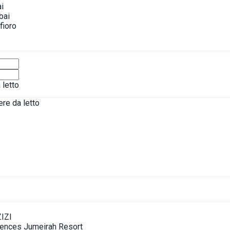
ai
bai
fioro
letto
re da letto
ZIZI
dences Jumeirah Resort