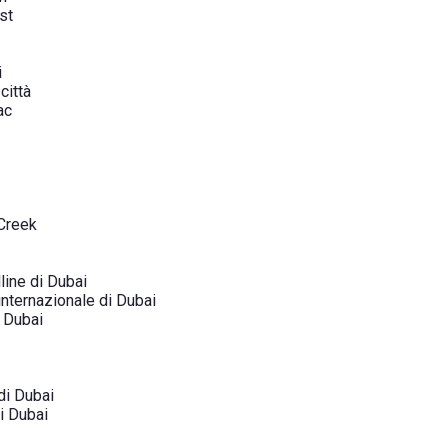
st
i
città
ac
 Creek
line di Dubai
internazionale di Dubai
i Dubai
di Dubai
di Dubai