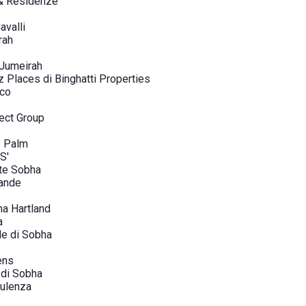
 & Residenze
avalli
rah
 Jumeirah
Places di Binghatti Properties
rco
lect Group
 Palm
S'
nte Sobha
rande
ha Hartland
a
le di Sobha
ens
 di Sobha
ulenza