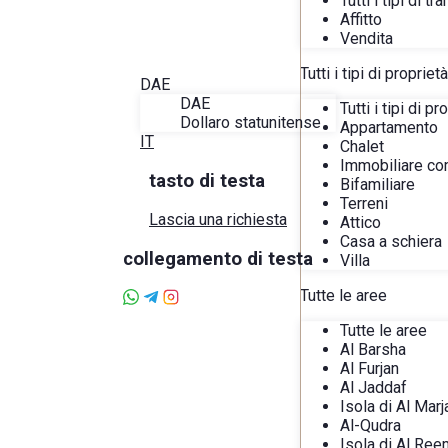
Tutti i tipi di t
Blog
Affitto
Informazioni su Alira
Vendita
Preferiti
Contatto
Tutti i tipi di proprietà
DAE
DAE
Tutti i tipi di pr
Dollaro statunitense
Appartamento
IT
Chalet
Immobiliare co
tasto di testa
Bifamiliare
Terreni
Lascia una richiesta
Attico
Casa a schiera
collegamento di testa
Villa
Tutte le aree
Tutte le aree
Al Barsha
Al Furjan
Al Jaddaf
Isola di Al Marj
Al-Qudra
Isola di Al Ree