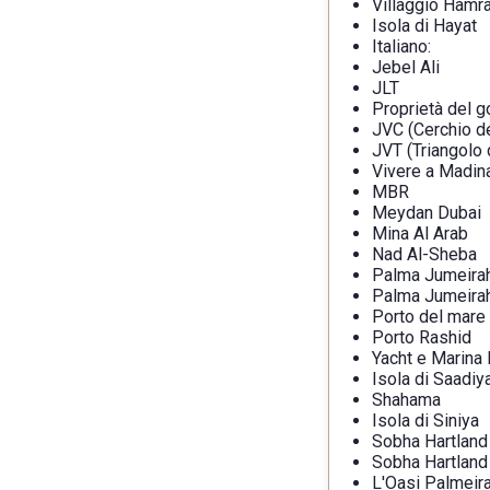
Villaggio Hamr
Isola di Hayat
Italiano:
Jebel Ali
JLT
Proprietà del g
JVC (Cerchio de
JVT (Triangolo 
Vivere a Madin
MBR
Meydan Dubai
Mina Al Arab
Nad Al-Sheba
Palma Jumeira
Palma Jumeira
Porto del mare
Porto Rashid
Yacht e Marina
Isola di Saadiy
Shahama
Isola di Siniya
Sobha Hartland
Sobha Hartland 
L'Oasi Palmeir