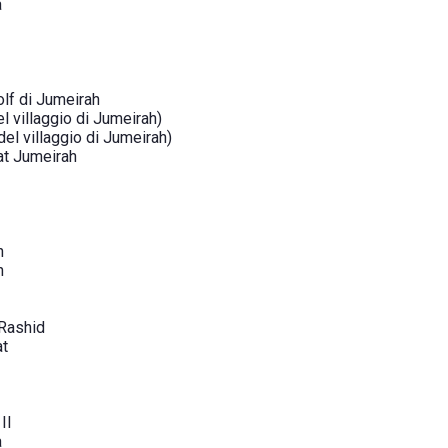
a
olf di Jumeirah
l villaggio di Jumeirah)
del villaggio di Jumeirah)
at Jumeirah
h
h
 Rashid
at
II
a