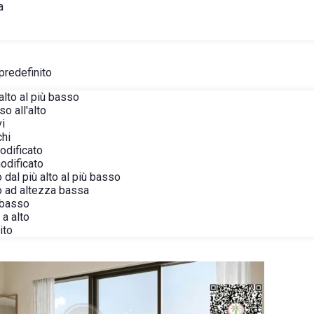
a
predefinito
alto al più basso
o all'alto
vi
chi
modificato
modificato
 dal più alto al più basso
o ad altezza bassa
 basso
a alto
ito