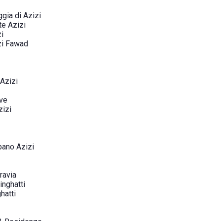
ggia di Azizi
te Azizi
i
zi Fawad
 Azizi
ive
zizi
pano Azizi
ravia
inghatti
hatti