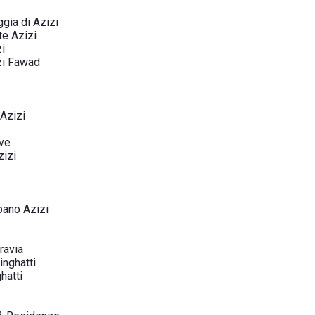
ggia di Azizi
te Azizi
i
zi Fawad
 Azizi
ive
zizi
pano Azizi
ravia
inghatti
hatti