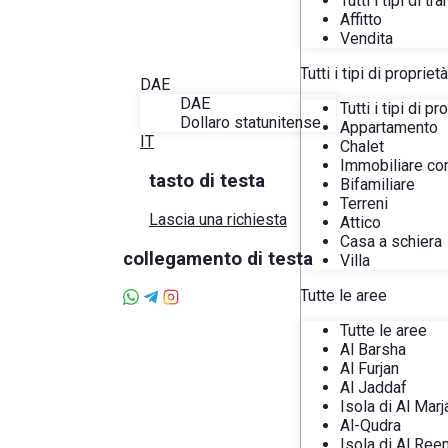
Tutti i tipi di t
Blog
Affitto
Informazioni su Alira
Vendita
Preferiti
Contatto
Tutti i tipi di proprietà
DAE
DAE
Tutti i tipi di pr
Dollaro statunitense
Appartamento
IT
Chalet
Immobiliare co
tasto di testa
Bifamiliare
Terreni
Lascia una richiesta
Attico
Casa a schiera
collegamento di testa
Villa
Tutte le aree
Tutte le aree
Al Barsha
Al Furjan
Al Jaddaf
Isola di Al Marj
Al-Qudra
Isola di Al Ree