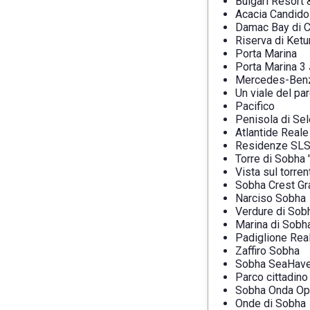
Bulgari Resort
Acacia Candido
Damac Bay di C
Riserva di Ketu
Porta Marina
Porta Marina 3
Mercedes-Benz 
Un viale del pa
Pacifico
Penisola di Se
Atlantide Reale
Residenze SLS
Torre di Sobha '
Vista sul torre
Sobha Crest G
Narciso Sobha
Verdure di Sob
Marina di Sobh
Padiglione Rea
Zaffiro Sobha
Sobha SeaHav
Parco cittadino
Sobha Onda Op
Onde di Sobha