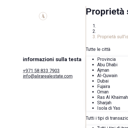
Proprietà 
Homepage
Catalogo immob
Proprietà sull'i
Tutte le città
informazioni sulla testa
Provincia
Abu Dhabi
Ajman
+971 58 833 7903
Al-Quwain
info@alirarealestate.com
Dubai
Casa
Fujaira
Acquistare
Oman
Affitto
Ras Al Khaimah
Commerciale
Sharjah
Città
Isola di Yas
Aree
Sviluppatori
Tutti i tipi di transaz
Cerca tramite mappa
Servizi