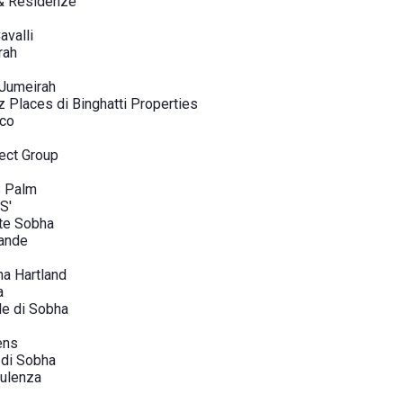
 & Residenze
avalli
rah
 Jumeirah
Places di Binghatti Properties
rco
lect Group
 Palm
S'
nte Sobha
rande
ha Hartland
a
le di Sobha
ens
 di Sobha
ulenza