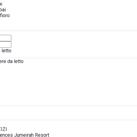
ai
bai
fioro
letto
re da letto
ZIZI
dences Jumeirah Resort