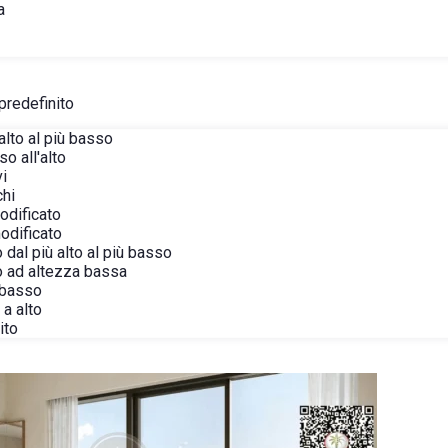
a
predefinito
alto al più basso
o all'alto
vi
chi
modificato
modificato
 dal più alto al più basso
o ad altezza bassa
 basso
a alto
ito