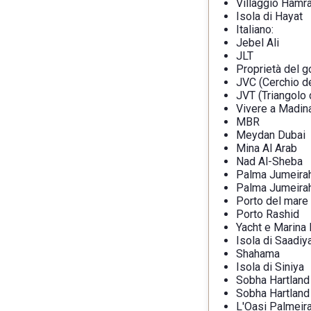
Villaggio Hamr
Isola di Hayat
Italiano:
Jebel Ali
JLT
Proprietà del g
JVC (Cerchio de
JVT (Triangolo 
Vivere a Madin
MBR
Meydan Dubai
Mina Al Arab
Nad Al-Sheba
Palma Jumeira
Palma Jumeira
Porto del mare
Porto Rashid
Yacht e Marina
Isola di Saadiy
Shahama
Isola di Siniya
Sobha Hartland
Sobha Hartland 
L'Oasi Palmeir