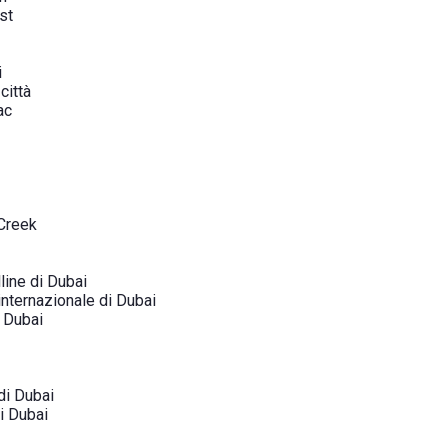
st
i
città
ac
 Creek
line di Dubai
internazionale di Dubai
i Dubai
di Dubai
di Dubai