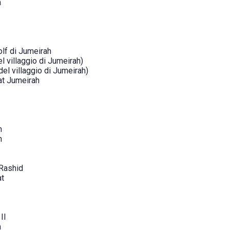
a
olf di Jumeirah
l villaggio di Jumeirah)
del villaggio di Jumeirah)
at Jumeirah
h
h
 Rashid
at
II
a