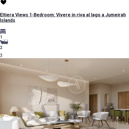
Eltiera Views 1-Bedroom: Vivere in riva al lago a Jumeirah
Islands
1
2
3