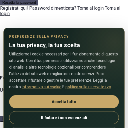
Resetta la password
Registrati qui!
Password dimenticata?
Torna al login
Torna al
login
PREFERENZE SULLA PRIVACY
La tua privacy, la tua scelta
Utilizziamo i cookie necessari per il funzionamento di questo
sito web. Con il tuo permesso, utilizziamo anche tecnologie
di analisi e altre tecnologie opzionali per comprendere
l'utilizzo del sito web e migliorare i nostri servizi. Puoi
Form di contatto diretto
accettare, rifiutare o gestire le tue preferenze. Leggi la
nostra
Informativa sui cookie
E
politica sulla riservatezza
.
Utilizza il modulo sottostante per contattarci!
Accetta tutto
Rifiutare i non essenziali
Inviare