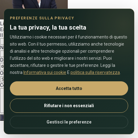
PREFERENZE SULLA PRIVACY
Lilia Ibragimova
La tua privacy, la tua scelta
Esperto immobiliare
Il tuo nome
Utilizziamo i cookie necessari per il funzionamento di questo
sito web. Con il tuo permesso, utilizziamo anche tecnologie
Numero di telefono (includere il prefisso internazionale)
di analisi e altre tecnologie opzionali per comprendere
l'utilizzo del sito web e migliorare i nostri servizi. Puoi
Data conveniente
accettare, rifiutare o gestire le tue preferenze. Leggi la
nostra
Informativa sui cookie
E
politica sulla riservatezza
.
Orario di chiamata preferito (ora degli Emirati Arabi Uniti)
Commenta la domanda
Accetta tutto
Rifiutare i non essenziali
Gestisci le preferenze