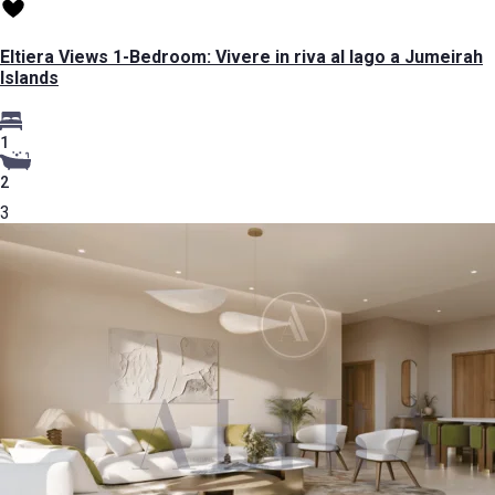
Eltiera Views 1-Bedroom: Vivere in riva al lago a Jumeirah
Islands
1
2
3