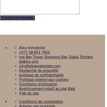
Alira Immobilier
+971 58 833 7903
Iris Bay Tower, Business Bay, Dubaï, Émirats
arabes unis
info@alirarealestate.com
Recherche de propriété
politique de confidentialité
Politique relative aux cookies
Conditions d'utilisation
Avertissement relatif au site Web
Plan du site
Conditions de coopération
Acheter une propriété