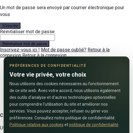
Un mot de passe sera envoyé par courrier électronique pour
vous
S'inscrire
Réinitialiser mot de passe
Réinitialiser mot de passe
Inscrivez-vous ici !
Mot de passe oublié?
Retour à la
connexion
Retour à la connexion
PRÉFÉRENCES DE CONFIDENTIALITÉ
Votre vie privée, votre choix
Nous utilisons des cookies nécessaires au fonctionnement
de ce site web. Avec votre accord, nous utilisons également
des outils d'analyse et d'autres technologies optionnelles
pour comprendre l'utilisation du site et améliorer nos
services. Vous pouvez accepter, refuser ou gérer vos
Contactez-nous
préférences. Consultez notre politique de confidentialité.
Politique relative aux cookies
et
politique de confidentialité
.
Utilisez le formulaire ci-dessous pour nous contacter !