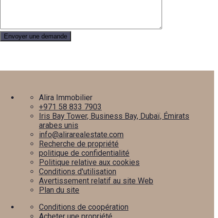
Alira Immobilier
+971 58 833 7903
Iris Bay Tower, Business Bay, Dubaï, Émirats
arabes unis
info@alirarealestate.com
Recherche de propriété
politique de confidentialité
Politique relative aux cookies
Conditions d'utilisation
Avertissement relatif au site Web
Plan du site
Conditions de coopération
Acheter une propriété