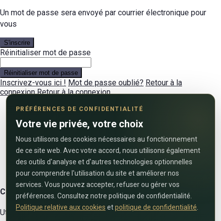
Un mot de passe sera envoyé par courrier électronique pour
vous
S'inscrire
Réinitialiser mot de passe
Réinitialiser mot de passe
Inscrivez-vous ici !
Mot de passe oublié?
Retour à la
connexion
Retour à la connexion
PRÉFÉRENCES DE CONFIDENTIALITÉ
Votre vie privée, votre choix
Nous utilisons des cookies nécessaires au fonctionnement
de ce site web. Avec votre accord, nous utilisons également
des outils d'analyse et d'autres technologies optionnelles
pour comprendre l'utilisation du site et améliorer nos
services. Vous pouvez accepter, refuser ou gérer vos
Contactez-nous
préférences. Consultez notre politique de confidentialité.
Politique relative aux cookies
et
politique de confidentialité
.
Utilisez le formulaire ci-dessous pour nous contacter !