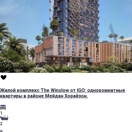
Жилой комплекс The Winslow от IGO: однокомнатные
квартиры в районе Мейдан Хорайзон.
1
2
8