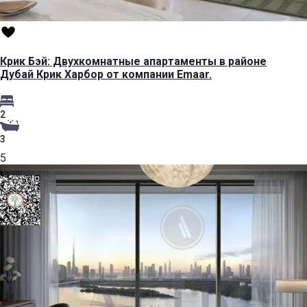
Крик Бэй: Двухкомнатные апартаменты в районе
Дубай Крик Харбор от компании Emaar.
2
3
5