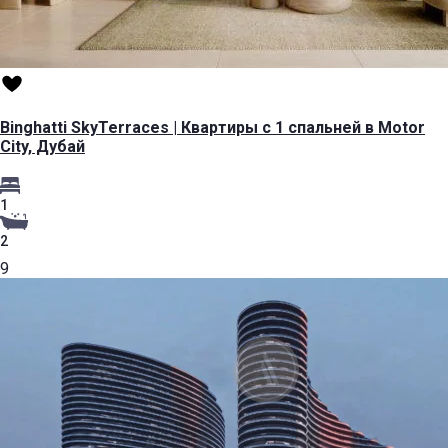
Binghatti SkyTerraces | Квартиры с 1 спальней в Motor
City, Дубай
1
2
9