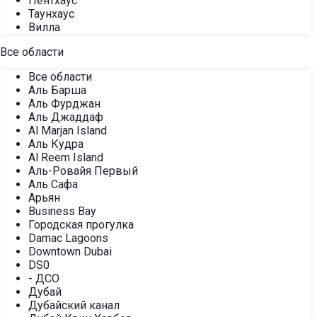
Пентхаус
Таунхаус
Вилла
Все области
Все области
Аль Барша
Аль Фурджан
Аль Джаддаф
Al Marjan Island
Аль Кудра
Al Reem Island
Аль-Ровайя Первый
Аль Сафа
Арьян
Business Bay
Городская прогулка
Damac Lagoons
Downtown Dubai
DS0
- ДСО
Дубай
Дубайский канал