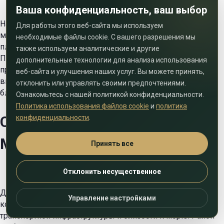
Ваша конфиденциальность, ваш выбор
На цены квартир и апартаментов может влиять
Для работы этого веб-сайта мы используем
множество факторов, в том числе площадь, близость к
необходимые файлы cookie. С вашего разрешения мы
пляжам, уровень комфорта и технической оснащенности.
также используем аналитические и другие
Постоянное удорожание объектов объясняется как
дополнительные технологии для анализа использования
привлекательным местоположением района, так и
веб-сайта и улучшения наших услуг. Вы можете принять,
высоким качеством жизни, развитой инфраструктурой,
отклонить или управлять своими предпочтениями.
близостью многих дубайских достопримечательностей.
Ознакомьтесь с нашей политикой конфиденциальности.
Политика использования файлов cookie
и
политика
Стиль жизни в районе Dubai
конфиденциальности
.
Marina
Принять все
Отклонить несущественное
Дубай Марина активно заселяется иностранцами,
Управление настройками
которые предпочитают это место из-за хорошей
транспортной инфраструктуры и близости к морю. Район