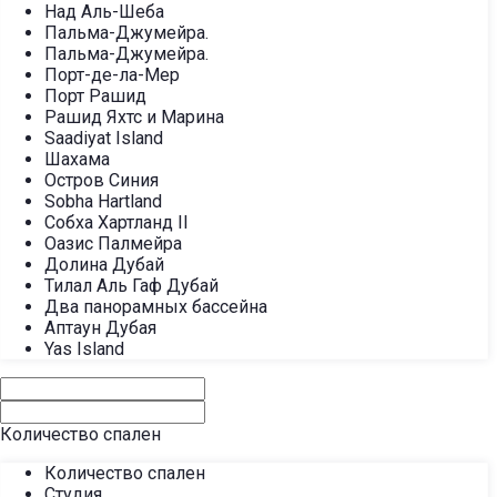
Над Аль-Шеба
Пальма-Джумейра.
Пальма-Джумейра.
Порт-де-ла-Мер
Порт Рашид
Рашид Яхтс и Марина
Saadiyat Island
Шахама
Остров Синия
Sobha Hartland
Собха Хартланд II
Оазис Палмейра
Долина Дубай
Тилал Аль Гаф Дубай
Два панорамных бассейна
Аптаун Дубая
Yas Island
Количество спален
Количество спален
Студия