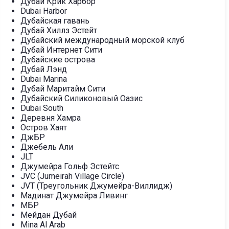
Дубай Крик Харбор
Dubai Harbor
Дубайская гавань
Дубай Хиллз Эстейт
Дубайский международный морской клуб
Дубай Интернет Сити
Дубайские острова
Дубай Лэнд
Dubai Marina
Дубай Маритайм Сити
Дубайский Силиконовый Оазис
Dubai South
Деревня Хамра
Остров Хаят
ДжБР
Джебель Али
JLT
Джумейра Гольф Эстейтс
JVC (Jumeirah Village Circle)
JVT (Треугольник Джумейра-Виллидж)
Мадинат Джумейра Ливинг
МБР
Мейдан Дубай
Mina Al Arab