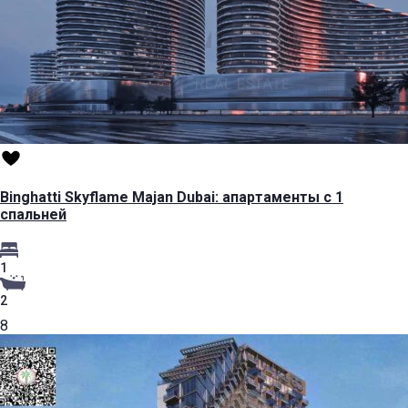
Binghatti Skyflame Majan Dubai: апартаменты с 1
спальней
1
2
8