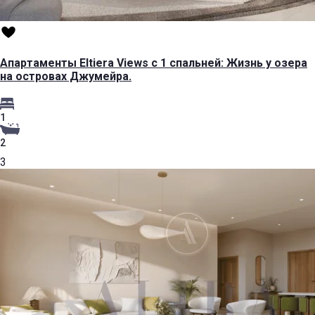
Апартаменты Eltiera Views с 1 спальней: Жизнь у озера
на островах Джумейра.
1
2
3