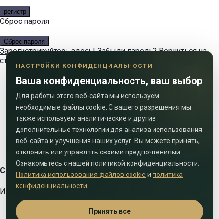
регистр
Сброс пароля
Сброс пароля
Зарегистрируйтесь здесь!
Забыли пароль?
Вернуться на
страницу входа
Вернуться на страницу входа
НАСТРОЙКИ КОНФИДЕНЦИАЛЬНОСТИ
Ваша конфиденциальность, ваш выбор
Для работы этого веб-сайта мы используем
необходимые файлы cookie. С вашего разрешения мы
также используем аналитические и другие
дополнительные технологии для анализа использования
веб-сайта и улучшения наших услуг. Вы можете принять,
отклонить или управлять своими предпочтениями.
Ознакомьтесь с нашей политикой конфиденциальности.
Свяжитесь с нами
Политика использования файлов cookie
и
политика
конфиденциальности
.
Используйте форму ниже, чтобы связаться с нами!
Принять все