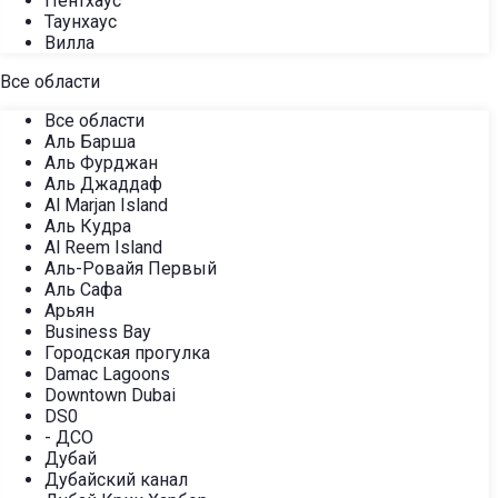
Пентхаус
Таунхаус
Вилла
Все области
Все области
Аль Барша
Аль Фурджан
Аль Джаддаф
Al Marjan Island
Аль Кудра
Al Reem Island
Аль-Ровайя Первый
Аль Сафа
Арьян
Business Bay
Городская прогулка
Damac Lagoons
Downtown Dubai
DS0
- ДСО
Дубай
Дубайский канал