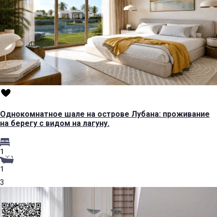
Однокомнатное шале на острове Лубана: проживание
на берегу с видом на лагуну.
1
1
3