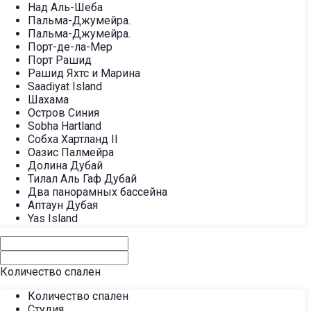
Над Аль-Шеба
Пальма-Джумейра.
Пальма-Джумейра.
Порт-де-ла-Мер
Порт Рашид
Рашид Яхтс и Марина
Saadiyat Island
Шахама
Остров Синия
Sobha Hartland
Собха Хартланд II
Оазис Палмейра
Долина Дубай
Тилал Аль Гаф Дубай
Два панорамных бассейна
Аптаун Дубая
Yas Island
Количество спален
Количество спален
Студия