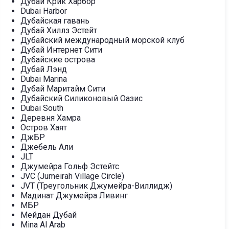
Дубай Крик Харбор
Dubai Harbor
Дубайская гавань
Дубай Хиллз Эстейт
Дубайский международный морской клуб
Дубай Интернет Сити
Дубайские острова
Дубай Лэнд
Dubai Marina
Дубай Маритайм Сити
Дубайский Силиконовый Оазис
Dubai South
Деревня Хамра
Остров Хаят
ДжБР
Джебель Али
JLT
Джумейра Гольф Эстейтс
JVC (Jumeirah Village Circle)
JVT (Треугольник Джумейра-Виллидж)
Мадинат Джумейра Ливинг
МБР
Мейдан Дубай
Mina Al Arab