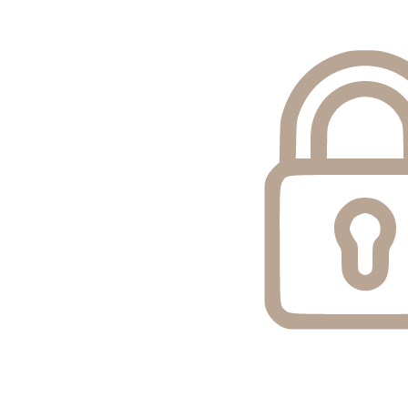
Конфиденциальность
Мы гарантируем, что ваша информация не будет передана
третьим лицам без реальной необходимости и вашего
согласия.