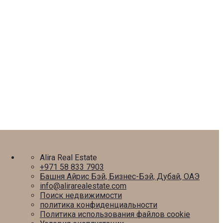
Безупречная репутация
Наша забота о репутации – основа вашего успеха.
Обращаясь в АЛИРА, вы выбираете надежного и
ответственного партнера.
Alira Real Estate
+971 58 833 7903
Башня Айрис Бэй, Бизнес-Бэй, Дубай, ОАЭ
info@alirarealestate.com
Поиск недвижимости
политика конфиденциальности
Политика использования файлов cookie