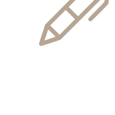
Гибкость
Каждый запрос клиента индивидуален. Вы получите гибкие
условия взаимодействия и возможность выбора
различных вариантов недвижимости.