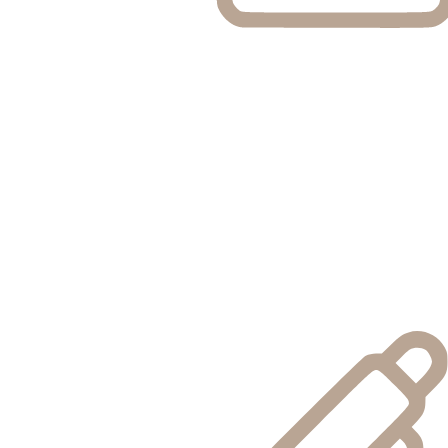
Профессионализм
В агентстве работают высококвалифицированные
специалисты. Работая с нами, вы будете чувствовать себя
уверенно и безопасно.