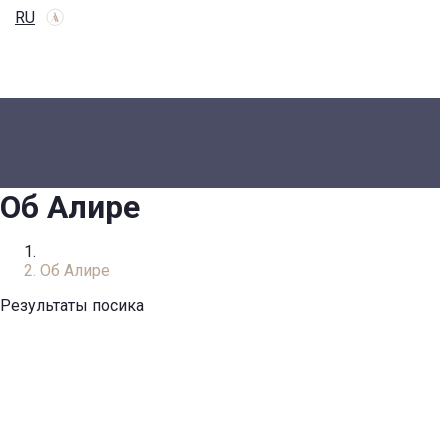
RU
Об Алире
Главная
Об Алире
Результаты посика