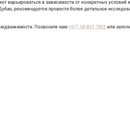
ожет варьироваться в зависимости от конкретных условий
убае, рекомендуется провести более детальное исследов
й недвижимости. Позвоните нам
+971 58 833 7903
или заполн