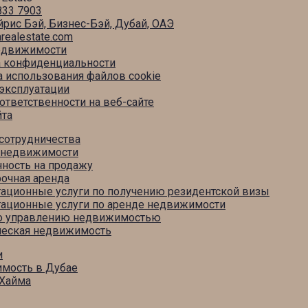
833 7903
рис Бэй, Бизнес-Бэй, Дубай, ОАЭ
arealestate.com
едвижимости
а конфиденциальности
 использования файлов cookie
эксплуатации
 ответственности на веб-сайте
йта
сотрудничества
 недвижимости
ность на продажу
очная аренда
тационные услуги по получению резидентской визы
тационные услуги по аренде недвижимости
по управлению недвижимостью
еская недвижимость
и
мость в Дубае
-Хайма