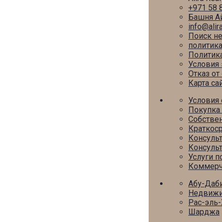
+971 58 
Башня Ай
info@alir
Поиск н
политик
Политика
Условия 
Отказ от
Карта са
Условия 
Покупка
Собствен
Краткоср
Консуль
Консуль
Услуги 
Коммерч
Абу-Даб
Недвижи
Рас-эль
Шарджа