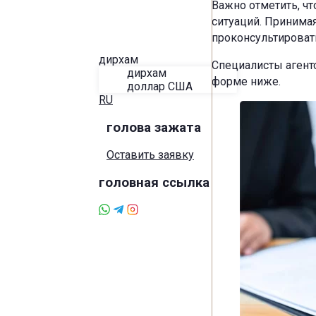
Важно отметить, ч
Блог
Об Алире
ситуаций. Принима
Избранное
проконсультировать
Контакты
дирхам
Специалисты агент
дирхам
форме ниже.
доллар США
RU
голова зажата
Оставить заявку
головная ссылка