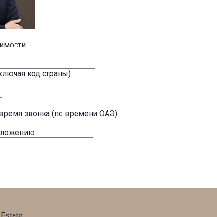
жимости
ключая код страны)
время звонка (по времени ОАЭ)
иложению
 Estate