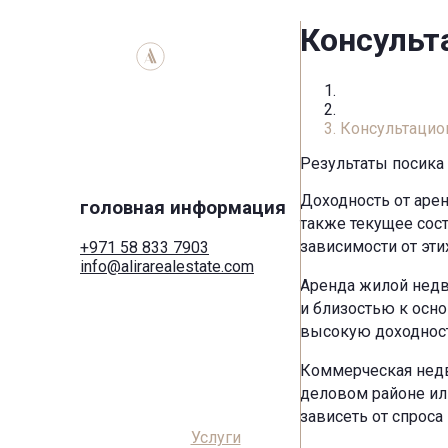
Консульт
Главная
Услуги
Консультацио
Результаты посика
Доходность от аре
головная информация
также текущее сос
зависимости от эти
+971 58 833 7903
info@alirarealestate.com
Дом
Аренда жилой недв
Купить
и близостью к осн
Арендовать
высокую доходност
Коммерческая
Города
Коммерческая недв
Области
деловом районе ил
Застройщики
зависеть от спроса
Поиск по карте
Услуги