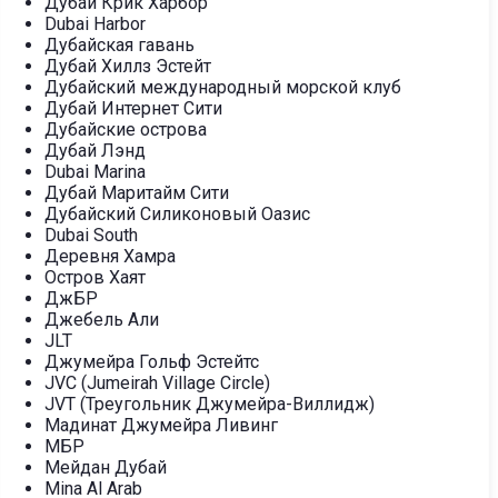
Дубай Крик Харбор
Dubai Harbor
Дубайская гавань
Дубай Хиллз Эстейт
Дубайский международный морской клуб
Дубай Интернет Сити
Дубайские острова
Дубай Лэнд
Dubai Marina
Дубай Маритайм Сити
Дубайский Силиконовый Оазис
Dubai South
Деревня Хамра
Остров Хаят
ДжБР
Джебель Али
JLT
Джумейра Гольф Эстейтс
JVC (Jumeirah Village Circle)
JVT (Треугольник Джумейра-Виллидж)
Мадинат Джумейра Ливинг
МБР
Мейдан Дубай
Mina Al Arab