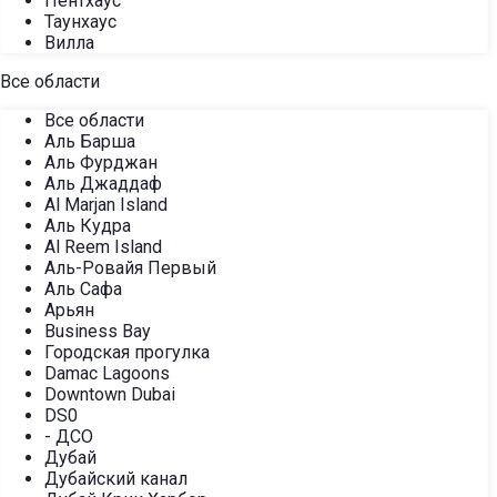
Пентхаус
Таунхаус
Вилла
Все области
Все области
Аль Барша
Аль Фурджан
Аль Джаддаф
Al Marjan Island
Аль Кудра
Al Reem Island
Аль-Ровайя Первый
Аль Сафа
Арьян
Business Bay
Городская прогулка
Damac Lagoons
Downtown Dubai
DS0
- ДСО
Дубай
Дубайский канал