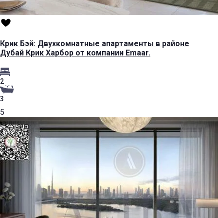
Крик Бэй: Двухкомнатные апартаменты в районе
Дубай Крик Харбор от компании Emaar.
2
3
5