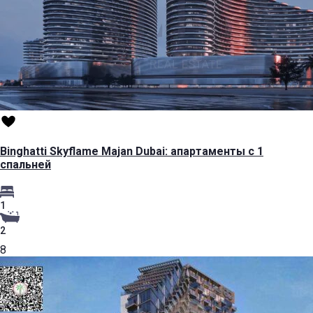
Binghatti Skyflame Majan Dubai: апартаменты с 1
спальней
1
2
8