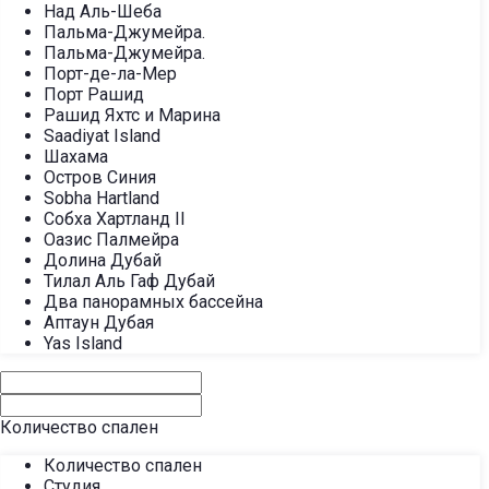
Над Аль-Шеба
Пальма-Джумейра.
Пальма-Джумейра.
Порт-де-ла-Мер
Порт Рашид
Рашид Яхтс и Марина
Saadiyat Island
Шахама
Остров Синия
Sobha Hartland
Собха Хартланд II
Оазис Палмейра
Долина Дубай
Тилал Аль Гаф Дубай
Два панорамных бассейна
Аптаун Дубая
Yas Island
Количество спален
Количество спален
Студия