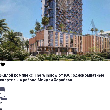
Жилой комплекс The Winslow от IGO: однокомнатные
квартиры в районе Мейдан Хорайзон.
1
2
8