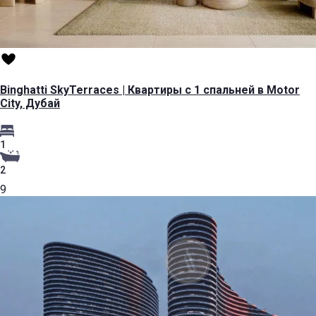
Binghatti SkyTerraces | Квартиры с 1 спальней в Motor
City, Дубай
1
2
9