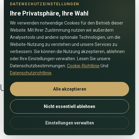
DATENSCHUTZEINSTELLUNGEN
Immobilienunternehmen der Region und bekannt für die
Realisierung hochwertiger Projekte und erstklassiger
Ihre Privatsphäre, Ihre Wahl
Annehmlichkeiten.
Premium-Ausstattung
Wir verwenden notwendige Cookies für den Betrieb dieser
Das Gebäude bietet erstklassige Annehmlichkeiten wie
Website. Mit Ihrer Zustimmung nutzen wir außerdem
einen temperierten Pool, ein Wellnesscenter, ein
Analysetools und andere optionale Technologien, um die
Fitnessstudio, Dampfbad und Sauna sowie einen 24-
Website-Nutzung zu verstehen und unsere Services zu
Stunden-Concierge-Service.
verbessern. Sie können die Nutzung akzeptieren, ablehnen
Vorteile der Facharztausbildung
Der Erwerb des uneingeschränkten Eigentums ist für
oder Ihre Einstellungen verwalten. Lesen Sie unsere
internationale Käufer möglich, die die Voraussetzungen
Datenschutzbestimmungen.
Cookie-Richtlinie
Und
für ein Aufenthaltsrecht in den VAE erfüllen.
Datenschutzrichtlinie
.
Umgebung
Alle akzeptieren
12 Minuten Fußweg zur U-Bahn-Station
Nicht essentiell ablehnen
Kurze Fahrt zur Dubai Mall und zum Burj Khalifa
Einstellungen verwalten
15 Minuten bis zum Kite Beach