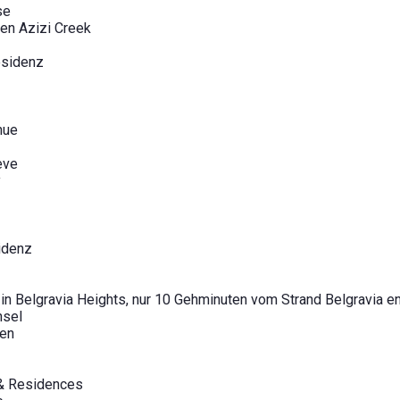
se
den Azizi Creek
esidenz
nue
eve
y
idenz
 in Belgravia Heights, nur 10 Gehminuten vom Strand Belgravia en
nsel
pen
 & Residences