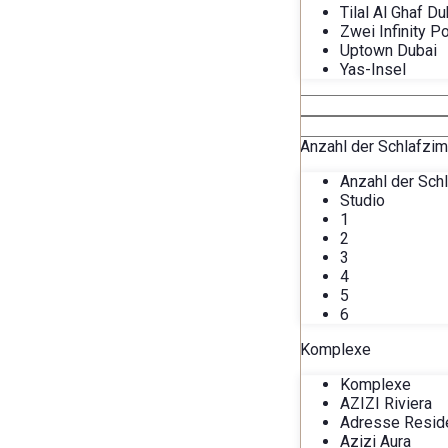
Tilal Al Ghaf Du
Zwei Infinity P
Uptown Dubai
Yas-Insel
Anzahl der Schlafzi
Anzahl der Sch
Studio
1
2
3
4
5
6
Komplexe
Komplexe
AZIZI Riviera
Adresse Resid
Azizi Aura