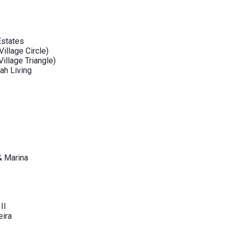
Estates
illage Circle)
illage Triangle)
ah Living
& Marina
II
ira