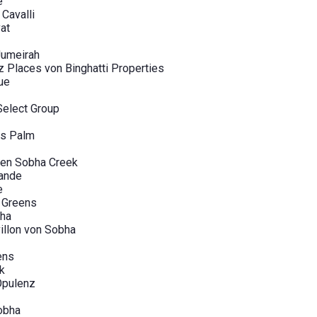
e
Cavalli
at
Jumeirah
Places von Binghatti Properties
ue
Select Group
s Palm
den Sobha Creek
rande
e
 Greens
bha
illon von Sobha
ens
k
Opulenz
obha