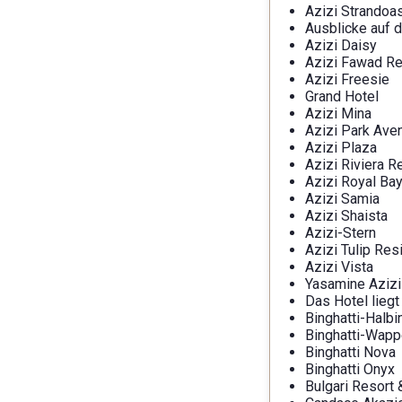
Azizi Strandoa
Ausblicke auf 
Azizi Daisy
Azizi Fawad R
Azizi Freesie
Grand Hotel
Azizi Mina
Azizi Park Ave
Azizi Plaza
Azizi Riviera R
Azizi Royal Ba
Azizi Samia
Azizi Shaista
Azizi-Stern
Azizi Tulip Res
Azizi Vista
Yasamine Azizi
Das Hotel liegt
Binghatti-Halbi
Binghatti-Wap
Binghatti Nova
Binghatti Onyx
Bulgari Resort