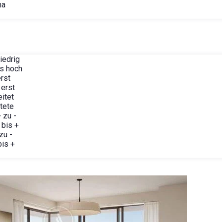
ha
iedrig
is hoch
rst
 erst
itet
tete
 zu -
 bis +
zu -
is +