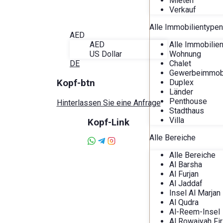
Mieten
Über Alira
Verkauf
Favoriten
Kontakt
Alle Immobilientypen
AED
Alle Immobilie
AED
Wohnung
US Dollar
Chalet
DE
Gewerbeimmobi
Duplex
Kopf-btn
Länder
Penthouse
Hinterlassen Sie eine Anfrage
Stadthaus
Villa
Kopf-Link
Alle Bereiche
Alle Bereiche
Al Barsha
Al Furjan
Al Jaddaf
Insel Al Marjan
Al Qudra
Al-Reem-Insel
Al Rowaiyah Fir