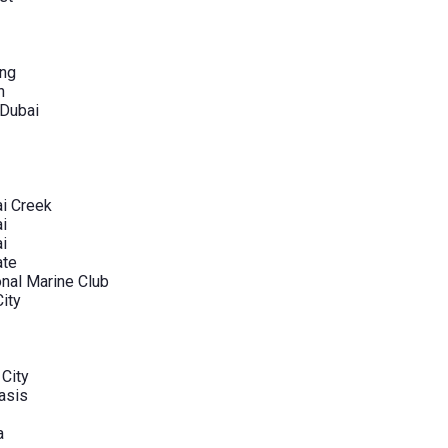
ang
n
 Dubai
i Creek
i
i
ate
onal Marine Club
City
 City
asis
a