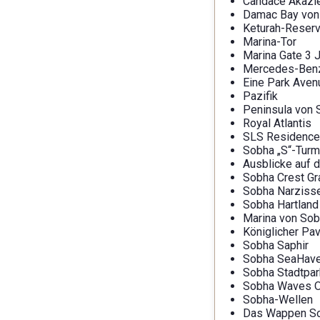
Candace Akazi
Damac Bay von 
Keturah-Reserv
Marina-Tor
Marina Gate 3 
Mercedes-Benz 
Eine Park Aven
Pazifik
Peninsula von 
Royal Atlantis
SLS Residence
Sobha „S“-Turm
Ausblicke auf 
Sobha Crest G
Sobha Narziss
Sobha Hartland
Marina von So
Königlicher Pav
Sobha Saphir
Sobha SeaHav
Sobha Stadtpar
Sobha Waves 
Sobha-Wellen
Das Wappen S