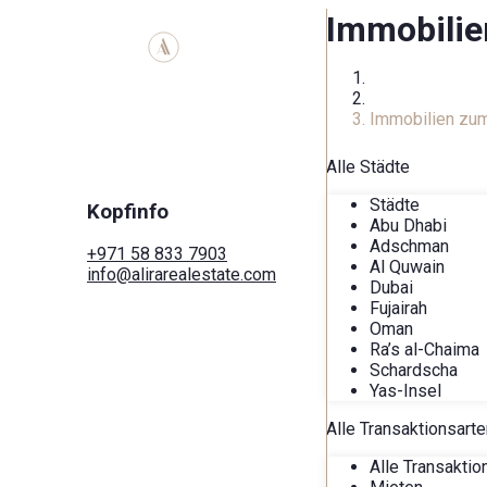
Immobilie
Zuhause
Immobilienkata
Immobilien zum 
Alle Städte
Städte
Kopfinfo
Abu Dhabi
Adschman
+971 58 833 7903
Al Quwain
info@alirarealestate.com
Dubai
Heim
Fujairah
Kaufen
Oman
Mieten
Ra’s al-Chaima
Kommerziell
Schardscha
Städte
Yas-Insel
Bereiche
Entwickler
Alle Transaktionsarte
Suche nach Karte
Dienstleistungen
Alle Transaktio
Der Blog