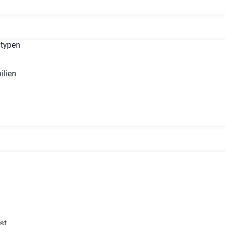
ntypen
lien
st