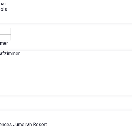
bai
ools
mmer
lafzimmer
ences Jumeirah Resort