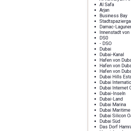
Al Safa
Arjan
Business Bay
Stadtspazierg
Damac-Lagune
Innenstadt von
DS0
- DSO
Dubai
Dubai-Kanal
Hafen von Duba
Hafen von Duba
Hafen von Duba
Dubai Hills Est
Dubai Internati
Dubai Internet 
Dubai-Inseln
Dubai-Land
Dubai Marina
Dubai Maritime
Dubai Silicon O
Dubai Süd
Das Dorf Hamr