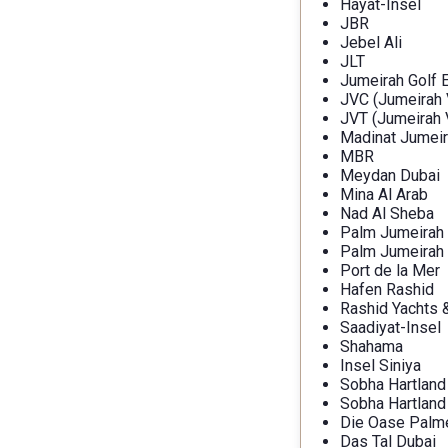
Hayat-Insel
JBR
Jebel Ali
JLT
Jumeirah Golf 
JVC (Jumeirah V
JVT (Jumeirah V
Madinat Jumeir
MBR
Meydan Dubai
Mina Al Arab
Nad Al Sheba
Palm Jumeirah
Palm Jumeirah
Port de la Mer
Hafen Rashid
Rashid Yachts 
Saadiyat-Insel
Shahama
Insel Siniya
Sobha Hartland
Sobha Hartland 
Die Oase Palme
Das Tal Dubai