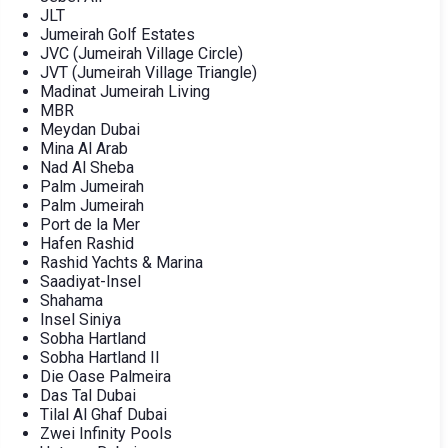
JLT
Jumeirah Golf Estates
JVC (Jumeirah Village Circle)
JVT (Jumeirah Village Triangle)
Madinat Jumeirah Living
MBR
Meydan Dubai
Mina Al Arab
Nad Al Sheba
Palm Jumeirah
Palm Jumeirah
Port de la Mer
Hafen Rashid
Rashid Yachts & Marina
Saadiyat-Insel
Shahama
Insel Siniya
Sobha Hartland
Sobha Hartland II
Die Oase Palmeira
Das Tal Dubai
Tilal Al Ghaf Dubai
Zwei Infinity Pools