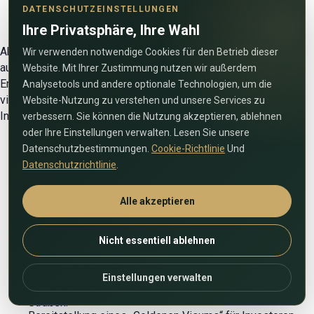
DATENSCHUTZEINSTELLUNGEN
Ihre Privatsphäre, Ihre Wahl
Abu Dhabi entwickelt sich aktiv und wird mit neuen Projekten
Wir verwenden notwendige Cookies für den Betrieb dieser
ausgebaut. Einer seiner Hauptvorteile ist die ständige
Website. Mit Ihrer Zustimmung nutzen wir außerdem
Erneuerung des Immobilienmarktes, was die Stadt zu einem
Analysetools und andere optionale Technologien, um die
vielversprechenden Investitionsstandort macht. Eine
Website-Nutzung zu verstehen und unsere Services zu
Investition in die Hauptstadt lohnt sich aus folgenden Gründen:
verbessern. Sie können die Nutzung akzeptieren, ablehnen
oder Ihre Einstellungen verwalten. Lesen Sie unsere
Datenschutzbestimmungen.
Cookie-Richtlinie
Und
Datenschutzrichtlinie
.
Niedrige Immobilienregistrierungsgebühren – nur 21
TP3T (zum Vergleich: in Dubai – 41 TP3T).
Hohe Rentabilität von Immobilien mit Anlagerenditen von
Alle akzeptieren
bis zu 7–81 TP3T pro Jahr.
Sichere Geldanlage – Die steigenden Immobilienpreise
ermöglichen Ihnen den Erhalt und die Mehrung Ihres
Nicht essentiell ablehnen
Kapitals.
Große ausländische Gemeinschaft, einfache Anpassung
an ein multikulturelles Umfeld.
Einstellungen verwalten
Hohe Wohnsicherheit, Ruhe, saubere und gepflegte
Straßen.