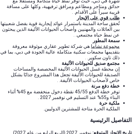
شهرةً في دبي، حيث توفر نمط حياة متكاملاً ومستقلاً مع
حدائق ومتاجر ومطاعم ومرافق ترفيهية، وكلها على مسافة
قريبة سيراً على الأقدام.
.
طلب قوي على الإيجار
تُحقق ساحة المدينة باستمرار عوائد إيجارية قوية بفضل شعبيتها
بين العائلات والمهنيين وأصحاب الحيوانات الأليفة الذين يبحثون
عن نمط حياة مجتمعي.
.
سمعة المطور
مجموعة نشاما
هي شركة تطوير عقاري موثوقة معروفة
بتقديمها مجمعات سكنية متكاملة عالية الجودة في دبي، بما في
ذلك تاون سكوير.
.
مجتمع صديق للحيوانات الأليفة
إن محطة غسل الحيوانات الأليفة المخصصة والمساحات
الصديقة للحيوانات الأليفة تجعل هذا المشروع جذابًا بشكل
خاص لأصحاب الحيوانات الأليفة.
.
خطة دفع مرنة
توفر خطة الدفع 45/55 نقطة دخول منخفضة مع 45% أثناء
البناء و55% عند التسليم في نوفمبر 2027
.
ملكية حرة
الملكية الحرة متاحة للمشترين الدوليين.
التفاصيل الرئيسية
تاريخ الإنجاز المتوقع:
نوفمبر 2027 (الربع الرابع من عام 2027)