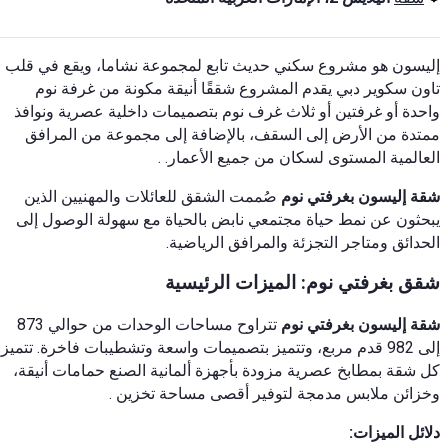
إليسون هو مشروع سكني حديث تابع لمجموعة نشاما، ويقع في قلب
تاون سكوير دبي
يقدم المشروع شققًا أنيقة مكونة من غرفة نوم
واحدة أو غرفتين أو ثلاث غرف نوم بتصميمات داخلية عصرية ونوافذ
ممتدة من الأرض إلى السقف، بالإضافة إلى مجموعة من المرافق
العالمية المستوى لسكان من جميع الأعمار.
.
شقة إليسون بغرفتي نوم
صُممت الشقق للعائلات والمهنيين الذين
يبحثون عن نمط حياة مجتمعي نابض بالحياة مع سهولة الوصول إلى
الحدائق ومتاجر التجزئة والمرافق الرياضية.
شقق بغرفتي نوم: الميزات الرئيسية
شقة إليسون بغرفتي نوم
تتراوح مساحات الوحدات من حوالي 873
إلى 982 قدم مربع، وتتميز بتصميمات واسعة وتشطيبات فاخرة.
تتميز
كل شقة بمطابخ عصرية مزودة بأجهزة ألمانية الصنع
حمامات أنيقة،
وخزائن ملابس مدمجة لتوفير أقصى مساحة تخزين
.
دلائل الميزات: