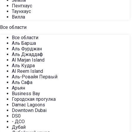
Земли
Пентхаус
Таунхаус
Вилла
Все области
Все области
Аль Барша
Аль Фурджан
Аль Джаддаф
Al Marjan Island
Аль Кудра
Al Reem Island
Аль-Ровайя Первый
Аль Сафа
Арьян
Business Bay
Городская прогулка
Damac Lagoons
Downtown Dubai
DS0
- ДСО
Дубай