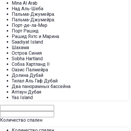
Mina Al Arab
Над Аль-Шеба
Пальма-Джумейра.
Пальма-Джумейра.
Порт-де-ла-Мер
Порт Рашид
Рашид Яхтс и Марина
Saadiyat Island
Шахама
Остров Синия
Sobha Hartland
Собха Хартланд II
Оазис Палмейра
Долина Дубай
Тилал Аль Гаф Дубай
Два панорамных бассейна
Аптаун Дубая
Yas Island
Количество спален
Количество спален