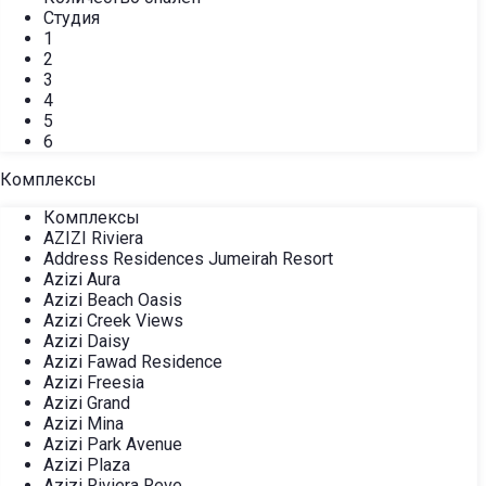
Студия
1
2
3
4
5
6
Комплексы
Комплексы
AZIZI Riviera
Address Residences Jumeirah Resort
Azizi Aura
Azizi Beach Oasis
Azizi Creek Views
Azizi Daisy
Azizi Fawad Residence
Azizi Freesia
Azizi Grand
Azizi Mina
Azizi Park Avenue
Azizi Plaza
Azizi Riviera Reve