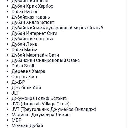
Дубайский канал
Дубай Крик Харбор
Dubai Harbor
Дубайская гавань
Дубай Хиллз Эстейт
Дубайский международный морской клуб
Дубай Интернет Сити
Дубайские острова
Дубай Лэнд
Dubai Marina
Дубай Маритайм Сити
Дубайский Силиконовый Оазис
Dubai South
Деревня Хамра
Остров Хаят
ДжБР
Джебель Али
JLT
Джумейра Гольф Эстейтс
JVC (Jumeirah Village Circle)
JVT (Треугольник Джумейра-Виллидж)
Мадинат Джумейра Ливинг
МБР
Мейдан Дубай